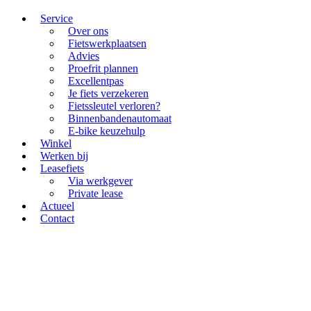
Service
Over ons
Fietswerkplaatsen
Advies
Proefrit plannen
Excellentpas
Je fiets verzekeren
Fietssleutel verloren?
Binnenbandenautomaat
E-bike keuzehulp
Winkel
Werken bij
Leasefiets
Via werkgever
Private lease
Actueel
Contact