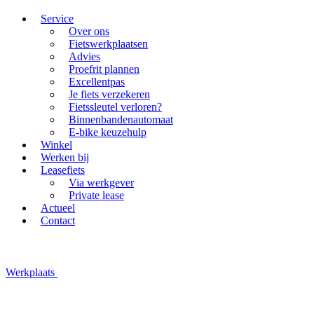
Service
Over ons
Fietswerkplaatsen
Advies
Proefrit plannen
Excellentpas
Je fiets verzekeren
Fietssleutel verloren?
Binnenbandenautomaat
E-bike keuzehulp
Winkel
Werken bij
Leasefiets
Via werkgever
Private lease
Actueel
Contact
Werkplaats