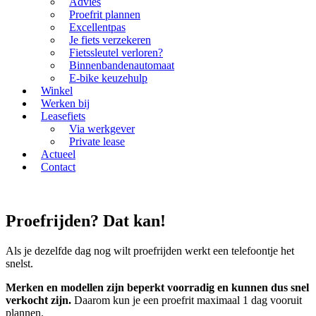
Advies
Proefrit plannen
Excellentpas
Je fiets verzekeren
Fietssleutel verloren?
Binnenbandenautomaat
E-bike keuzehulp
Winkel
Werken bij
Leasefiets
Via werkgever
Private lease
Actueel
Contact
Proefrijden? Dat kan!
Als je dezelfde dag nog wilt proefrijden werkt een telefoontje het
snelst.
Merken en modellen zijn beperkt voorradig en kunnen dus snel
verkocht zijn.
Daarom kun je een proefrit maximaal 1 dag vooruit
plannen.