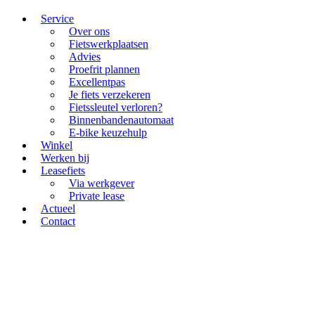
Service
Over ons
Fietswerkplaatsen
Advies
Proefrit plannen
Excellentpas
Je fiets verzekeren
Fietssleutel verloren?
Binnenbandenautomaat
E-bike keuzehulp
Winkel
Werken bij
Leasefiets
Via werkgever
Private lease
Actueel
Contact