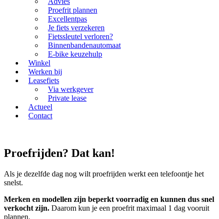
Advies
Proefrit plannen
Excellentpas
Je fiets verzekeren
Fietssleutel verloren?
Binnenbandenautomaat
E-bike keuzehulp
Winkel
Werken bij
Leasefiets
Via werkgever
Private lease
Actueel
Contact
Proefrijden? Dat kan!
Als je dezelfde dag nog wilt proefrijden werkt een telefoontje het
snelst.
Merken en modellen zijn beperkt voorradig en kunnen dus snel
verkocht zijn.
Daarom kun je een proefrit maximaal 1 dag vooruit
plannen.