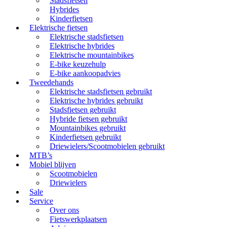
Stadsfietsen
Hybrides
Kinderfietsen
Elektrische fietsen
Elektrische stadsfietsen
Elektrische hybrides
Elektrische mountainbikes
E-bike keuzehulp
E-bike aankoopadvies
Tweedehands
Elektrische stadsfietsen gebruikt
Elektrische hybrides gebruikt
Stadsfietsen gebruikt
Hybride fietsen gebruikt
Mountainbikes gebruikt
Kinderfietsen gebruikt
Driewielers/Scootmobielen gebruikt
MTB’s
Mobiel blijven
Scootmobielen
Driewielers
Sale
Service
Over ons
Fietswerkplaatsen