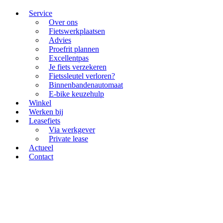
Service
Over ons
Fietswerkplaatsen
Advies
Proefrit plannen
Excellentpas
Je fiets verzekeren
Fietssleutel verloren?
Binnenbandenautomaat
E-bike keuzehulp
Winkel
Werken bij
Leasefiets
Via werkgever
Private lease
Actueel
Contact