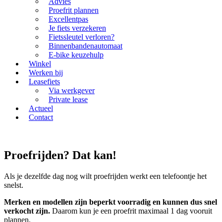
Advies
Proefrit plannen
Excellentpas
Je fiets verzekeren
Fietssleutel verloren?
Binnenbandenautomaat
E-bike keuzehulp
Winkel
Werken bij
Leasefiets
Via werkgever
Private lease
Actueel
Contact
Proefrijden? Dat kan!
Als je dezelfde dag nog wilt proefrijden werkt een telefoontje het
snelst.
Merken en modellen zijn beperkt voorradig en kunnen dus snel
verkocht zijn.
Daarom kun je een proefrit maximaal 1 dag vooruit
plannen.