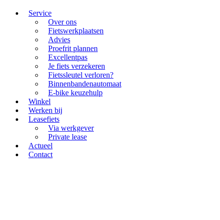
Service
Over ons
Fietswerkplaatsen
Advies
Proefrit plannen
Excellentpas
Je fiets verzekeren
Fietssleutel verloren?
Binnenbandenautomaat
E-bike keuzehulp
Winkel
Werken bij
Leasefiets
Via werkgever
Private lease
Actueel
Contact