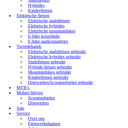
Stadsfietsen
Hybrides
Kinderfietsen
Elektrische fietsen
Elektrische stadsfietsen
Elektrische hybrides
Elektrische mountainbikes
E-bike keuzehulp
E-bike aankoopadvies
Tweedehands
Elektrische stadsfietsen gebruikt
Elektrische hybrides gebruikt
Stadsfietsen gebruikt
Hybride fietsen gebruikt
Mountainbikes gebruikt
Kinderfietsen gebruikt
Driewielers/Scootmobielen gebruikt
MTB’s
Mobiel blijven
Scootmobielen
Driewielers
Sale
Service
Over ons
Fietswerkplaatsen