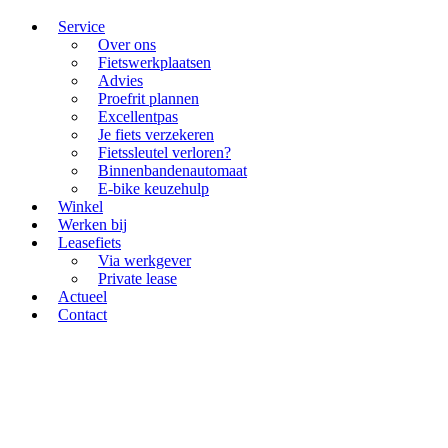
Service
Over ons
Fietswerkplaatsen
Advies
Proefrit plannen
Excellentpas
Je fiets verzekeren
Fietssleutel verloren?
Binnenbandenautomaat
E-bike keuzehulp
Winkel
Werken bij
Leasefiets
Via werkgever
Private lease
Actueel
Contact