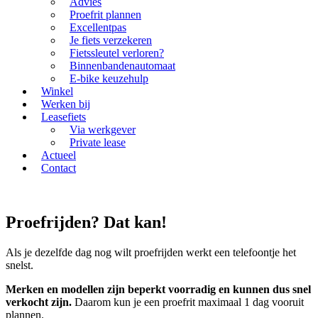
Advies
Proefrit plannen
Excellentpas
Je fiets verzekeren
Fietssleutel verloren?
Binnenbandenautomaat
E-bike keuzehulp
Winkel
Werken bij
Leasefiets
Via werkgever
Private lease
Actueel
Contact
Proefrijden? Dat kan!
Als je dezelfde dag nog wilt proefrijden werkt een telefoontje het
snelst.
Merken en modellen zijn beperkt voorradig en kunnen dus snel
verkocht zijn.
Daarom kun je een proefrit maximaal 1 dag vooruit
plannen.