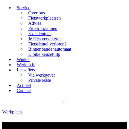
Service
Over ons
Fietswerkplaatsen
Advies
Proefrit plannen
Excellentpas
Je fiets verzekeren
Fietssleutel verloren?
Binnenbandenautomaat
E-bike keuzehulp
Winkel
Werken bij
Leasefiets
Via werkgever
Private lease
Actueel
Contact
Werkplaats