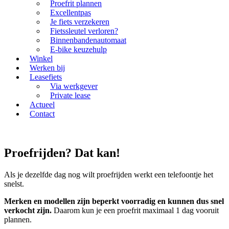
Proefrit plannen
Excellentpas
Je fiets verzekeren
Fietssleutel verloren?
Binnenbandenautomaat
E-bike keuzehulp
Winkel
Werken bij
Leasefiets
Via werkgever
Private lease
Actueel
Contact
Proefrijden? Dat kan!
Als je dezelfde dag nog wilt proefrijden werkt een telefoontje het
snelst.
Merken en modellen zijn beperkt voorradig en kunnen dus snel
verkocht zijn.
Daarom kun je een proefrit maximaal 1 dag vooruit
plannen.