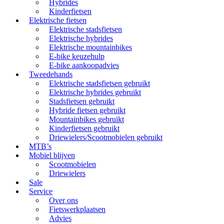
Hybrides
Kinderfietsen
Elektrische fietsen
Elektrische stadsfietsen
Elektrische hybrides
Elektrische mountainbikes
E-bike keuzehulp
E-bike aankoopadvies
Tweedehands
Elektrische stadsfietsen gebruikt
Elektrische hybrides gebruikt
Stadsfietsen gebruikt
Hybride fietsen gebruikt
Mountainbikes gebruikt
Kinderfietsen gebruikt
Driewielers/Scootmobielen gebruikt
MTB’s
Mobiel blijven
Scootmobielen
Driewielers
Sale
Service
Over ons
Fietswerkplaatsen
Advies