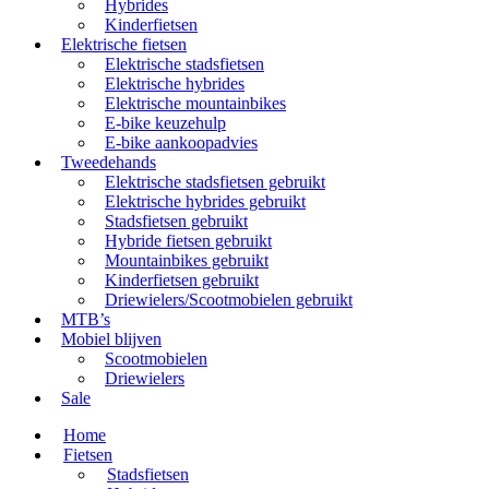
Hybrides
Kinderfietsen
Elektrische fietsen
Elektrische stadsfietsen
Elektrische hybrides
Elektrische mountainbikes
E-bike keuzehulp
E-bike aankoopadvies
Tweedehands
Elektrische stadsfietsen gebruikt
Elektrische hybrides gebruikt
Stadsfietsen gebruikt
Hybride fietsen gebruikt
Mountainbikes gebruikt
Kinderfietsen gebruikt
Driewielers/Scootmobielen gebruikt
MTB’s
Mobiel blijven
Scootmobielen
Driewielers
Sale
Home
Fietsen
Stadsfietsen