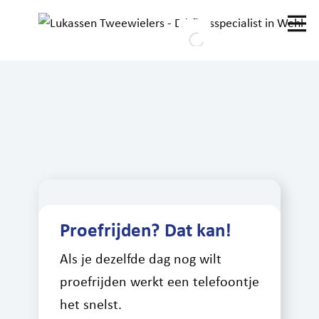
Home
Fietsen
Elektrische fietsen
Tweedehands
MTB’s
Mobiel blijven
Proefrijden? Dat kan!
Sale
Als je dezelfde dag nog wilt
Service
proefrijden werkt een telefoontje
Winkel
het snelst.
Werken bij