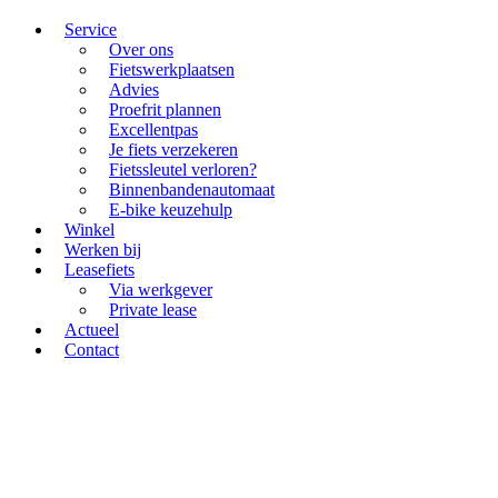
Service
Over ons
Fietswerkplaatsen
Advies
Proefrit plannen
Excellentpas
Je fiets verzekeren
Fietssleutel verloren?
Binnenbandenautomaat
E-bike keuzehulp
Winkel
Werken bij
Leasefiets
Via werkgever
Private lease
Actueel
Contact