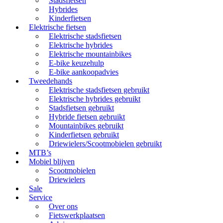
Stadsfietsen
Hybrides
Kinderfietsen
Elektrische fietsen
Elektrische stadsfietsen
Elektrische hybrides
Elektrische mountainbikes
E-bike keuzehulp
E-bike aankoopadvies
Tweedehands
Elektrische stadsfietsen gebruikt
Elektrische hybrides gebruikt
Stadsfietsen gebruikt
Hybride fietsen gebruikt
Mountainbikes gebruikt
Kinderfietsen gebruikt
Driewielers/Scootmobielen gebruikt
MTB’s
Mobiel blijven
Scootmobielen
Driewielers
Sale
Service
Over ons
Fietswerkplaatsen