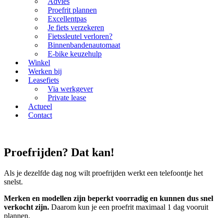
Advies
Proefrit plannen
Excellentpas
Je fiets verzekeren
Fietssleutel verloren?
Binnenbandenautomaat
E-bike keuzehulp
Winkel
Werken bij
Leasefiets
Via werkgever
Private lease
Actueel
Contact
Proefrijden? Dat kan!
Als je dezelfde dag nog wilt proefrijden werkt een telefoontje het
snelst.
Merken en modellen zijn beperkt voorradig en kunnen dus snel
verkocht zijn.
Daarom kun je een proefrit maximaal 1 dag vooruit
plannen.