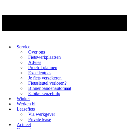
Service
Over ons
Fietswerkplaatsen
Advies
Proefrit plannen
Excellentpas
Je fiets verzekeren
Fietssleutel verloren?
Binnenbandenautomaat
E-bike keuzehulp
Winkel
Werken bij
Leasefiets
Via werkgever
Private lease
Actueel