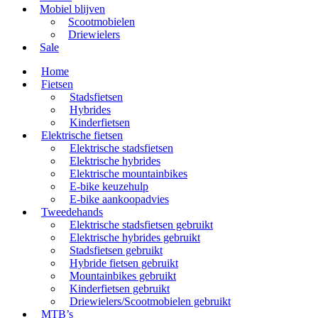
Mobiel blijven
Scootmobielen
Driewielers
Sale
Home
Fietsen
Stadsfietsen
Hybrides
Kinderfietsen
Elektrische fietsen
Elektrische stadsfietsen
Elektrische hybrides
Elektrische mountainbikes
E-bike keuzehulp
E-bike aankoopadvies
Tweedehands
Elektrische stadsfietsen gebruikt
Elektrische hybrides gebruikt
Stadsfietsen gebruikt
Hybride fietsen gebruikt
Mountainbikes gebruikt
Kinderfietsen gebruikt
Driewielers/Scootmobielen gebruikt
MTB’s