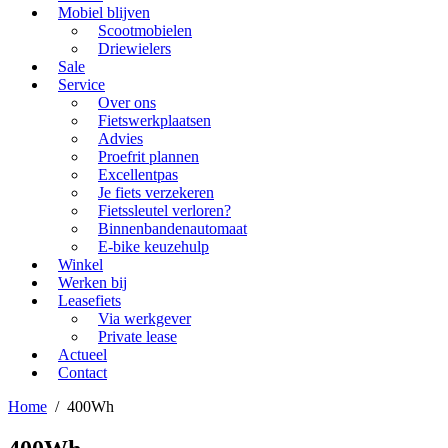
Mobiel blijven
Scootmobielen
Driewielers
Sale
Service
Over ons
Fietswerkplaatsen
Advies
Proefrit plannen
Excellentpas
Je fiets verzekeren
Fietssleutel verloren?
Binnenbandenautomaat
E-bike keuzehulp
Winkel
Werken bij
Leasefiets
Via werkgever
Private lease
Actueel
Contact
Home
/
400Wh