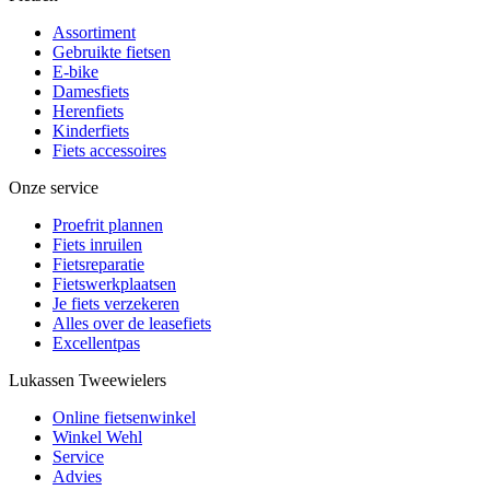
Assortiment
Gebruikte fietsen
E-bike
Damesfiets
Herenfiets
Kinderfiets
Fiets accessoires
Onze service
Proefrit plannen
Fiets inruilen
Fietsreparatie
Fietswerkplaatsen
Je fiets verzekeren
Alles over de leasefiets
Excellentpas
Lukassen Tweewielers
Online fietsenwinkel
Winkel Wehl
Service
Advies