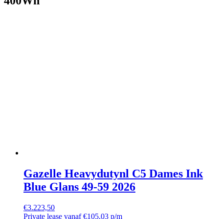
400Wh
Gazelle Heavydutynl C5 Dames Ink
Blue Glans 49-59 2026
€
3.223,50
Private lease vanaf €105,03 p/m