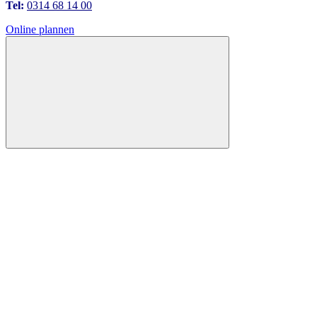
Tel:
0314 68 14 00
Online plannen