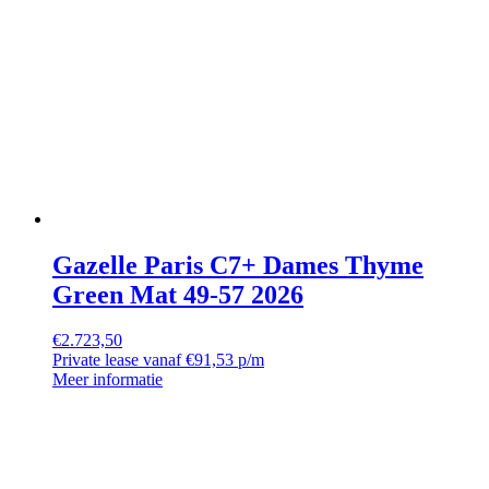
Gazelle Paris C7+ Dames Thyme
Green Mat 49-57 2026
€
2.723,50
Private lease vanaf €91,53 p/m
Meer informatie