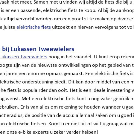
k niet meer. Samen met u vinden wij altijd de fiets die bij u 
is er een passende, elektrische fiets te koop. Al bij de aanko
ook altijd verzocht worden om een proefrit te maken op divers
de juiste
elektrische fiets
uitzoekt en hiervan vervolgens tot vo
n bij Lukassen Tweewielers
Lukassen Tweewielers
hoog in het vaandel. U kunt erop reken
oogte zijn van de nieuwste ontwikkelingen op het gebied van 
open jaren een enorme opmars gemaakt. Een elektrische fiets i
lektrische ondersteuning biedt. Dit kan door middel van een m
e fiets is populairder dan ooit. Het is een ideale investering 
 rug wenst. Met een elektrische fiets kunt u nog vaker gebruik 
bruiken. Er is van alles om rekening te houden wanneer u gaat
actieradius, de positie van de accu: allemaal zaken om u goed
n elektrische fietsen. Komt u er niet uit of wilt u graag wat 
en onze e-bike experts u zeker verder helpen!