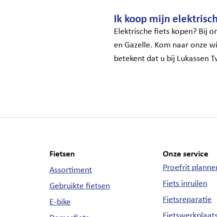
Ik koop mijn elektrische
Elektrische fiets kopen? Bij 
en Gazelle. Kom naar onze win
betekent dat u bij Lukassen T
Fietsen
Onze service
Proefrit planne
Assortiment
Fiets inruilen
Gebruikte fietsen
Fietsreparatie
E-bike
Fietswerkplaat