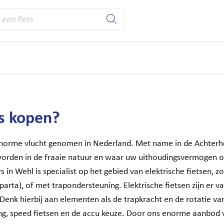
ten
Winkel
Werken bij
Service
Leasefi
MTB’s
Sale
Tweedehands
Mobiel blijven
s
kopen?
n enorme vlucht genomen in Nederland. Met name in de Achter
n worden in de fraaie natuur en waar uw uithoudingsvermogen 
 in Wehl is specialist op het gebied van elektrische fietsen, z
arta), of met trapondersteuning. Elektrische fietsen zijn er v
 Denk hierbij aan elementen als de trapkracht en de rotatie v
ng, speed fietsen en de accu keuze. Door ons enorme aanbod va