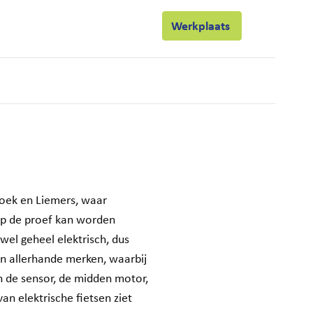
Actueel
Contact
Werkplaats
ets
hoek en Liemers, waar
op de proef kan worden
owel geheel elektrisch, dus
an allerhande merken, waarbij
an de sensor, de midden motor,
n elektrische fietsen ziet