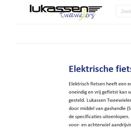
Produc
zoeken
Home
Fietsen
Elektrische fietsen
Elektrische fiet
Elektrisch fietsen heeft ee
oneindig en vrij gefietst ka
gesteld. Lukassen Tweewielers
door middel van gashandle (Sp
de specificaties uiteenlopen.
voor- en achterwiel aandrijvi