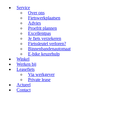
Service
Over ons
Fietswerkplaatsen
Advies
Proefrit plannen
Excellentpas
Je fiets verzekeren
Fietssleutel verloren?
Binnenbandenautomaat
E-bike keuzehulp
Winkel
Werken bij
Leasefiets
Via werkgever
Private lease
Actueel
Contact