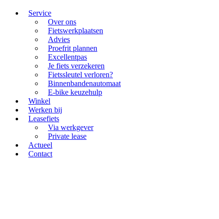
Service
Over ons
Fietswerkplaatsen
Advies
Proefrit plannen
Excellentpas
Je fiets verzekeren
Fietssleutel verloren?
Binnenbandenautomaat
E-bike keuzehulp
Winkel
Werken bij
Leasefiets
Via werkgever
Private lease
Actueel
Contact