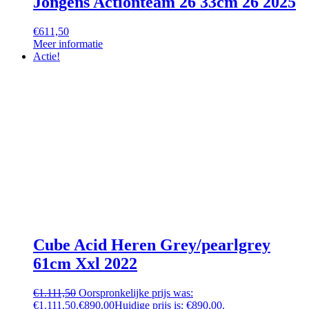
Jongens Actionteam 26 33cm 26 2025
€
611,50
Meer informatie
Actie!
Cube Acid Heren Grey/pearlgrey
61cm Xxl 2022
€
1.111,50
Oorspronkelijke prijs was:
€1.111,50.
€
890,00
Huidige prijs is: €890,00.