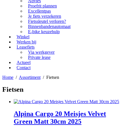
Advies
Proefrit plannen
Excellentpas
Je fiets verzekeren
Fietssleutel verloren?
Binnenbandenautomaat
E-bike keuzehulp
Winkel
Werken bij
Leasefiets
Via werkgever
Private lease
Actueel
Contact
Home
/
Assortiment
/
Fietsen
Fietsen
Alpina Cargo 20 Meisjes Velvet
Green Matt 30cm 2025