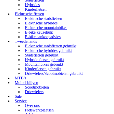
Stadsfietsen
Hybrides
Kinderfietsen
Elektrische fietsen
Elektrische stadsfietsen
Elektrische hybrides
Elektrische mountainbikes
E-bike keuzehulp
E-bike aankoopadvies
Tweedehands
Elektrische stadsfietsen gebruikt
Elektrische hybrides gebruikt
Stadsfietsen gebruikt
Hybride fietsen gebruikt
Mountainbikes gebruikt
Kinderfietsen gebruikt
Driewielers/Scootmobielen gebruikt
MTB’s
Mobiel blijven
Scootmobielen
Driewielers
Sale
Service
Over ons
Fietswerkplaatsen