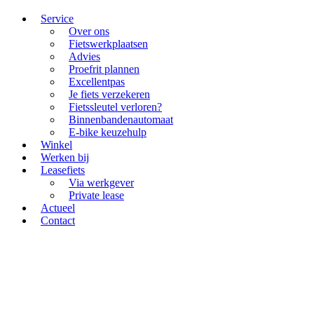
Service
Over ons
Fietswerkplaatsen
Advies
Proefrit plannen
Excellentpas
Je fiets verzekeren
Fietssleutel verloren?
Binnenbandenautomaat
E-bike keuzehulp
Winkel
Werken bij
Leasefiets
Via werkgever
Private lease
Actueel
Contact