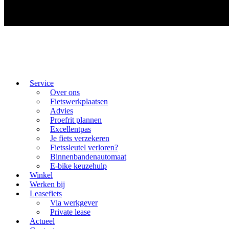
Service
Over ons
Fietswerkplaatsen
Advies
Proefrit plannen
Excellentpas
Je fiets verzekeren
Fietssleutel verloren?
Binnenbandenautomaat
E-bike keuzehulp
Winkel
Werken bij
Leasefiets
Via werkgever
Private lease
Actueel