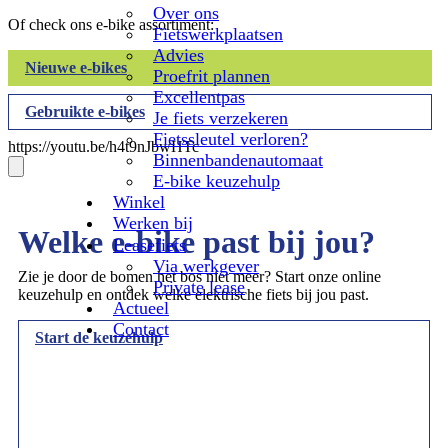
Over ons
Of check ons e-bike assortiment:
Fietswerkplaatsen
Advies
Nieuwe e-bikes
Proefrit plannen
Excellentpas
Gebruikte e-bikes
Je fiets verzekeren
Fietssleutel verloren?
https://youtu.be/h4t9nJbwHTc
Binnenbandenautomaat
E-bike keuzehulp
Winkel
Werken bij
Welke e-bike past bij jou?
Leasefiets
Via werkgever
Zie je door de bomen het bos niet meer? Start onze online
Private lease
keuzehulp en ontdek welke elektrische fiets bij jou past.
Actueel
Contact
Start de keuzehulp