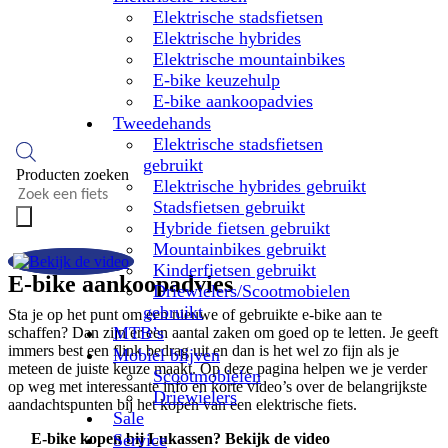
Elektrische stadsfietsen
Elektrische hybrides
Elektrische mountainbikes
E-bike keuzehulp
E-bike aankoopadvies
Tweedehands
Elektrische stadsfietsen
gebruikt
Producten zoeken
Elektrische hybrides gebruikt
Stadsfietsen gebruikt
Hybride fietsen gebruikt
Mountainbikes gebruikt
Kinderfietsen gebruikt
E-bike aankoopadvies
Driewielers/Scootmobielen
gebruikt
Sta je op het punt om een nieuwe of gebruikte e-bike aan te
MTB’s
schaffen? Dan zijn er een aantal zaken om goed op te letten. Je geeft
immers best een flink bedrag uit en dan is het wel zo fijn als je
Mobiel blijven
meteen de juiste keuze maakt. Op deze pagina helpen we je verder
Scootmobielen
op weg met interessante info en korte video’s over de belangrijkste
Driewielers
aandachtspunten bij het kopen van een elektrische fiets.
Sale
E-bike kopen bij Lukassen? Bekijk de video
Service