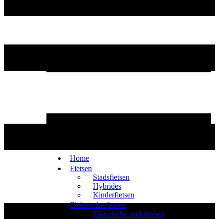
Home
Fietsen
Stadsfietsen
Hybrides
Kinderfietsen
Elektrische fietsen
Elektrische stadsfietsen