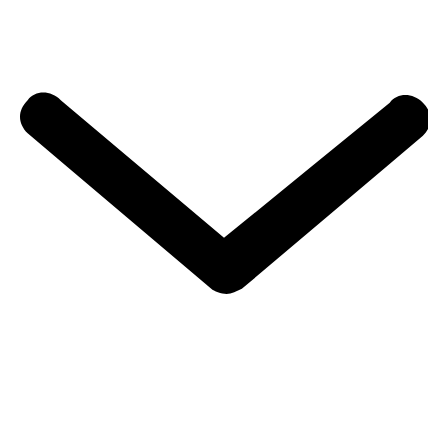
Actieradius van e-bikes
Welke display op je e-bike?