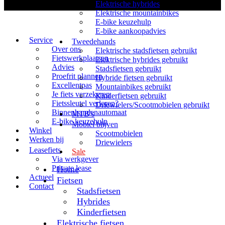
Elektrische hybrides
Elektrische mountainbikes
E-bike keuzehulp
E-bike aankoopadvies
Service
Tweedehands
Over ons
Elektrische stadsfietsen gebruikt
Fietswerkplaatsen
Elektrische hybrides gebruikt
Advies
Stadsfietsen gebruikt
Proefrit plannen
Hybride fietsen gebruikt
Excellentpas
Mountainbikes gebruikt
Je fiets verzekeren
Kinderfietsen gebruikt
Fietssleutel verloren?
Driewielers/Scootmobielen gebruikt
Binnenbandenautomaat
MTB’s
E-bike keuzehulp
Mobiel blijven
Winkel
Scootmobielen
Werken bij
Driewielers
Leasefiets
Sale
Via werkgever
Private lease
Home
Actueel
Fietsen
Contact
Stadsfietsen
Hybrides
Kinderfietsen
Elektrische fietsen