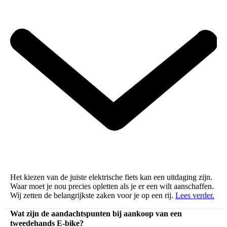
Bekijk de video
Bekijk de video
Bekijk de video
Bekijk de video
Bekijk de video
Bekijk de video
Bekijk de video
Bekijk de video
Welke E-mtb past bij jou?
Het kiezen van de juiste elektrische fiets kan een uitdaging zijn.
Waar moet je nou precies opletten als je er een wilt aanschaffen.
Wij zetten de belangrijkste zaken voor je op een rij.
Lees verder.
Wat zijn de aandachtspunten bij aankoop van een
tweedehands E-bike?