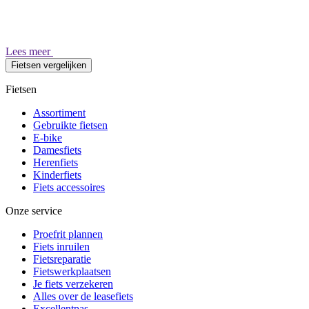
Lees meer
Fietsen vergelijken
Fietsen
Assortiment
Gebruikte fietsen
E-bike
Damesfiets
Herenfiets
Kinderfiets
Fiets accessoires
Onze service
Proefrit plannen
Fiets inruilen
Fietsreparatie
Fietswerkplaatsen
Je fiets verzekeren
Alles over de leasefiets
Excellentpas