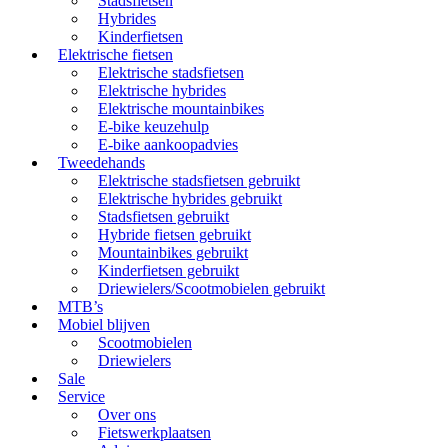
Stadsfietsen
Hybrides
Kinderfietsen
Elektrische fietsen
Elektrische stadsfietsen
Elektrische hybrides
Elektrische mountainbikes
E-bike keuzehulp
E-bike aankoopadvies
Tweedehands
Elektrische stadsfietsen gebruikt
Elektrische hybrides gebruikt
Stadsfietsen gebruikt
Hybride fietsen gebruikt
Mountainbikes gebruikt
Kinderfietsen gebruikt
Driewielers/Scootmobielen gebruikt
MTB’s
Mobiel blijven
Scootmobielen
Driewielers
Sale
Service
Over ons
Fietswerkplaatsen