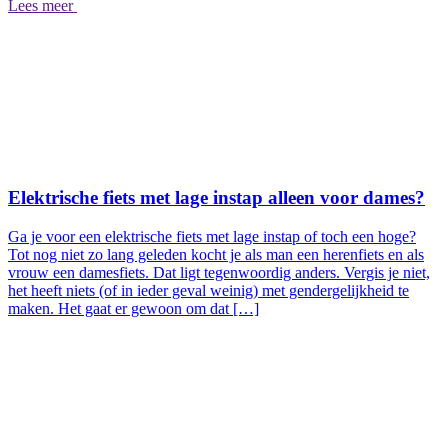
Lees meer
Elektrische fiets met lage instap alleen voor dames?
Ga je voor een elektrische fiets met lage instap of toch een hoge?
Tot nog niet zo lang geleden kocht je als man een herenfiets en als
vrouw een damesfiets. Dat ligt tegenwoordig anders. Vergis je niet,
het heeft niets (of in ieder geval weinig) met gendergelijkheid te
maken. Het gaat er gewoon om dat […]