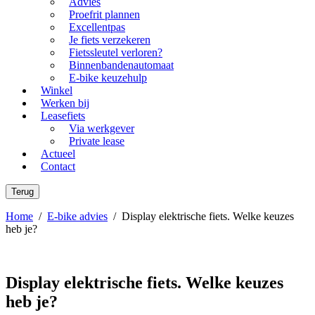
Advies
Proefrit plannen
Excellentpas
Je fiets verzekeren
Fietssleutel verloren?
Binnenbandenautomaat
E-bike keuzehulp
Winkel
Werken bij
Leasefiets
Via werkgever
Private lease
Actueel
Contact
Terug
Home
/
E-bike advies
/
Display elektrische fiets. Welke keuzes
heb je?
Display elektrische fiets. Welke keuzes
heb je?