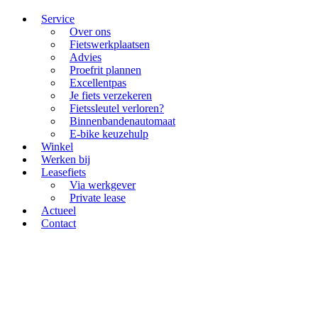
Service
Over ons
Fietswerkplaatsen
Advies
Proefrit plannen
Excellentpas
Je fiets verzekeren
Fietssleutel verloren?
Binnenbandenautomaat
E-bike keuzehulp
Winkel
Werken bij
Leasefiets
Via werkgever
Private lease
Actueel
Contact