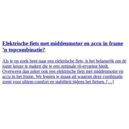
Elektrische fiets met middenmotor en accu in frame
’n topcombinatie?
Als je op zoek bent naar een elektrische fiets, is het belangrijk om de
juiste keuze te maken die je een optimale rij-ervaring biedt.
Overweeg dan zeker ook een elektrische fiets met middenmotor en
accu in het frame. We leggen je graag uit waarom deze combinatie
zorgt voor ultiem comfort en stabiliteit tijdens het fietsen. […]