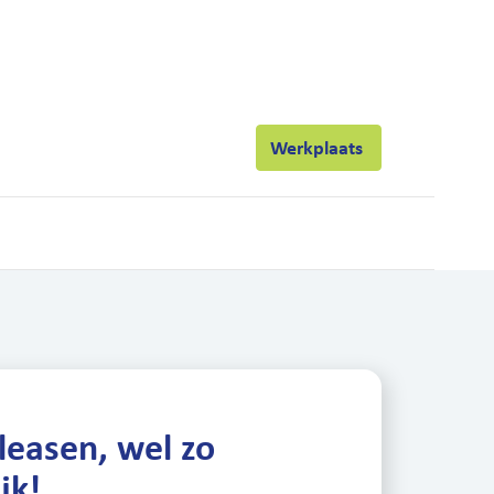
Actueel
Contact
Werkplaats
ets
 leasen, wel zo
jk!