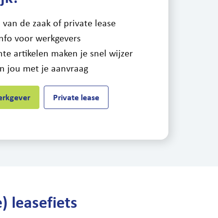
s van de zaak of private lease
nfo voor werkgevers
nte artikelen maken je snel wijzer
n jou met je aanvraag
erkgever
Private lease
) leasefiets