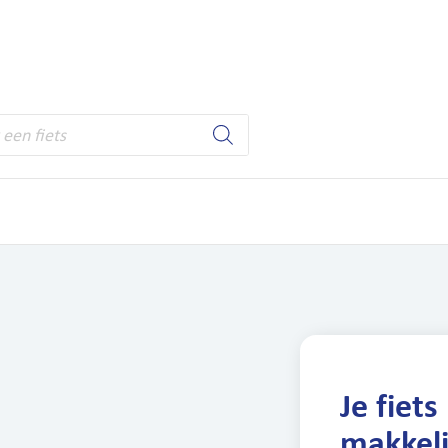
ten
Winkel
Werken bij
Service
Leasefi
MTB’s
Sale
Tweedehands
Mobiel blijven
Je fiets
makkeli