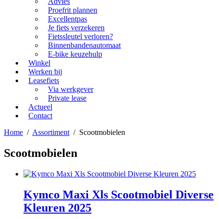
Advies
Proefrit plannen
Excellentpas
Je fiets verzekeren
Fietssleutel verloren?
Binnenbandenautomaat
E-bike keuzehulp
Winkel
Werken bij
Leasefiets
Via werkgever
Private lease
Actueel
Contact
Home
/
Assortiment
/
Scootmobielen
Scootmobielen
Kymco Maxi Xls Scootmobiel Diverse
Kleuren 2025