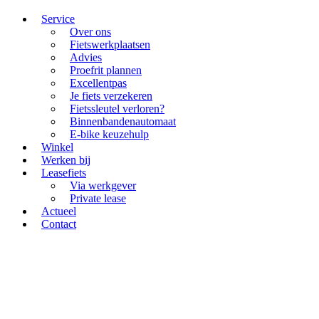
Service
Over ons
Fietswerkplaatsen
Advies
Proefrit plannen
Excellentpas
Je fiets verzekeren
Fietssleutel verloren?
Binnenbandenautomaat
E-bike keuzehulp
Winkel
Werken bij
Leasefiets
Via werkgever
Private lease
Actueel
Contact