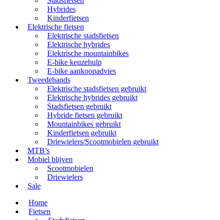
Stadsfietsen
Hybrides
Kinderfietsen
Elektrische fietsen
Elektrische stadsfietsen
Elektrische hybrides
Elektrische mountainbikes
E-bike keuzehulp
E-bike aankoopadvies
Tweedehands
Elektrische stadsfietsen gebruikt
Elektrische hybrides gebruikt
Stadsfietsen gebruikt
Hybride fietsen gebruikt
Mountainbikes gebruikt
Kinderfietsen gebruikt
Driewielers/Scootmobielen gebruikt
MTB’s
Mobiel blijven
Scootmobielen
Driewielers
Sale
Home
Fietsen