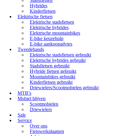
Stadsfietsen
Hybrides
Kinderfietsen
Elektrische fietsen
Elektrische stadsfietsen
Elektrische hybrides
Elektrische mountainbikes
E-bike keuzehulp
E-bike aankoopadvies
Tweedehands
Elektrische stadsfietsen gebruikt
Elektrische hybrides gebruikt
Stadsfietsen gebruikt
Hybride fietsen gebruikt
Mountainbikes gebruikt
Kinderfietsen gebruikt
Driewielers/Scootmobielen gebruikt
MTB’s
Mobiel blijven
Scootmobielen
Driewielers
Sale
Service
Over ons
Fietswerkplaatsen