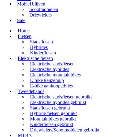
Mobiel blijven
Scootmobielen
Driewielers
Sale
Home
Fietsen
Stadsfietsen
Hybrides
Kinderfietsen
Elektrische fietsen
Elektrische stadsfietsen
Elektrische hybrides
Elektrische mountainbikes
E-bike keuzehulp
E-bike aankoopadvies
Tweedehands
Elektrische stadsfietsen gebruikt
Elektrische hybrides gebruikt
Stadsfietsen gebruikt
Hybride fietsen gebruikt
Mountainbikes gebruikt
Kinderfietsen gebruikt
Driewielers/Scootmobielen gebruikt
MTB’s