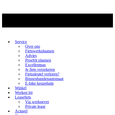
Service
Over ons
Fietswerkplaatsen
Advies
Proefrit plannen
Excellentpas
Je fiets verzekeren
Fietssleutel verloren?
Binnenbandenautomaat
E-bike keuzehulp
Winkel
Werken bij
Leasefiets
Via werkgever
Private lease
Actueel