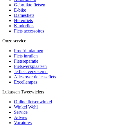
Gebruikte fietsen
E-bike
Damesfiets
Herenfiets
Kinderfiets
Fiets accessoires
Onze service
Proefrit plannen
Fiets inruilen
Fietsreparatie
Fietswerkplaatsen
Je fiets verzekeren
Alles over de leasefiets
Excellentpas
Lukassen Tweewielers
Online fietsenwinkel
Winkel Wehl
Service
Advies
Vacatures