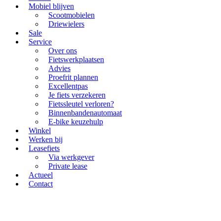
Mobiel blijven
Scootmobielen
Driewielers
Sale
Service
Over ons
Fietswerkplaatsen
Advies
Proefrit plannen
Excellentpas
Je fiets verzekeren
Fietssleutel verloren?
Binnenbandenautomaat
E-bike keuzehulp
Winkel
Werken bij
Leasefiets
Via werkgever
Private lease
Actueel
Contact