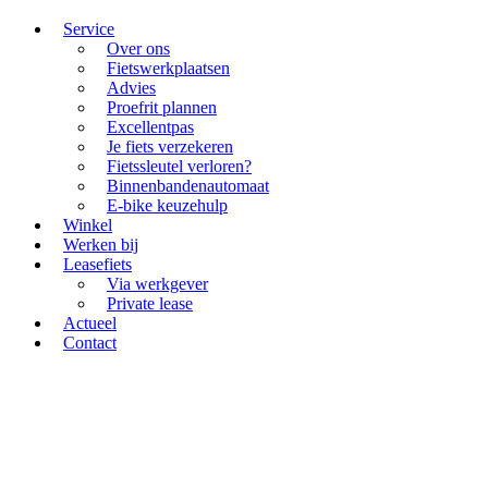
Service
Over ons
Fietswerkplaatsen
Advies
Proefrit plannen
Excellentpas
Je fiets verzekeren
Fietssleutel verloren?
Binnenbandenautomaat
E-bike keuzehulp
Winkel
Werken bij
Leasefiets
Via werkgever
Private lease
Actueel
Contact