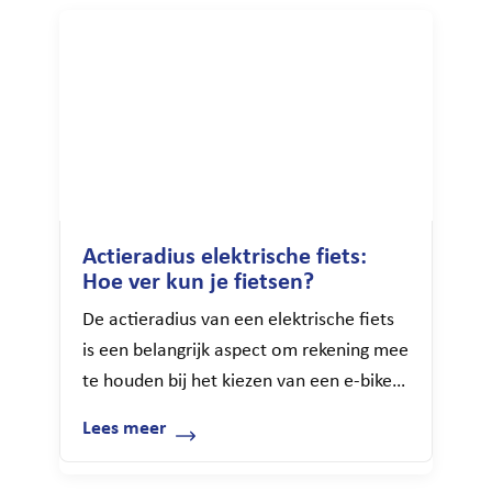
leggen uit hoe wij je kunnen helpen om
je e-bike in topconditie te houden.
Waarom onderhoud elektrische […]
Actieradius elektrische fiets:
Hoe ver kun je fietsen?
De actieradius van een elektrische fiets
is een belangrijk aspect om rekening mee
te houden bij het kiezen van een e-bike.
Het bepaalt namelijk hoe ver je kunt
Lees meer
fietsen voordat de accu leeg raakt en je
weer moet opladen. We vertellen je