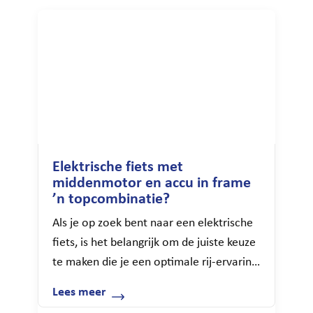
graag alles wat je moet weten over de
actieradius van een elektrische fiets. […]
Elektrische fiets met
middenmotor en accu in frame
’n topcombinatie?
Als je op zoek bent naar een elektrische
fiets, is het belangrijk om de juiste keuze
te maken die je een optimale rij-ervaring
biedt. Overweeg dan zeker ook een
Lees meer
elektrische fiets met middenmotor en