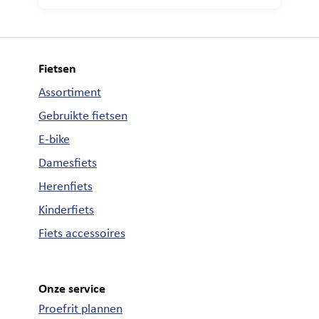
accu in het frame. We leggen je graag uit
waarom deze combinatie zorgt voor
ultiem comfort en stabiliteit tijdens het
fietsen. […]
Fietsen
Assortiment
Gebruikte fietsen
E-bike
Damesfiets
Herenfiets
Kinderfiets
Fiets accessoires
Onze service
Proefrit plannen