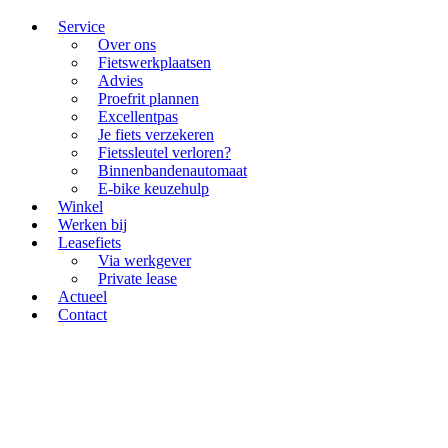
Service
Over ons
Fietswerkplaatsen
Advies
Proefrit plannen
Excellentpas
Je fiets verzekeren
Fietssleutel verloren?
Binnenbandenautomaat
E-bike keuzehulp
Winkel
Werken bij
Leasefiets
Via werkgever
Private lease
Actueel
Contact