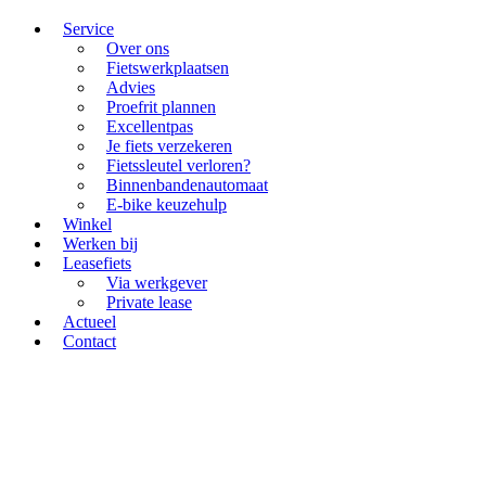
Service
Over ons
Fietswerkplaatsen
Advies
Proefrit plannen
Excellentpas
Je fiets verzekeren
Fietssleutel verloren?
Binnenbandenautomaat
E-bike keuzehulp
Winkel
Werken bij
Leasefiets
Via werkgever
Private lease
Actueel
Contact