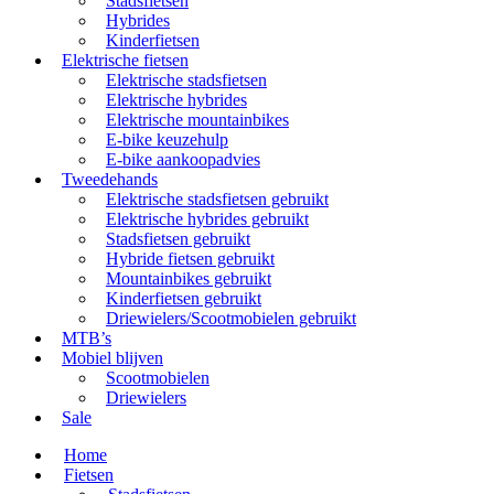
Stadsfietsen
Hybrides
Kinderfietsen
Elektrische fietsen
Elektrische stadsfietsen
Elektrische hybrides
Elektrische mountainbikes
E-bike keuzehulp
E-bike aankoopadvies
Tweedehands
Elektrische stadsfietsen gebruikt
Elektrische hybrides gebruikt
Stadsfietsen gebruikt
Hybride fietsen gebruikt
Mountainbikes gebruikt
Kinderfietsen gebruikt
Driewielers/Scootmobielen gebruikt
MTB’s
Mobiel blijven
Scootmobielen
Driewielers
Sale
Home
Fietsen