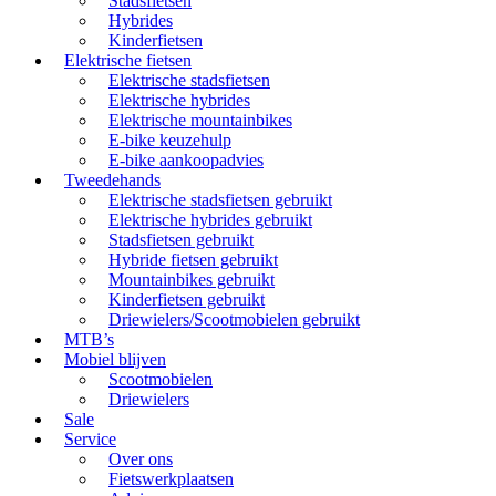
Stadsfietsen
Hybrides
Kinderfietsen
Elektrische fietsen
Elektrische stadsfietsen
Elektrische hybrides
Elektrische mountainbikes
E-bike keuzehulp
E-bike aankoopadvies
Tweedehands
Elektrische stadsfietsen gebruikt
Elektrische hybrides gebruikt
Stadsfietsen gebruikt
Hybride fietsen gebruikt
Mountainbikes gebruikt
Kinderfietsen gebruikt
Driewielers/Scootmobielen gebruikt
MTB’s
Mobiel blijven
Scootmobielen
Driewielers
Sale
Service
Over ons
Fietswerkplaatsen