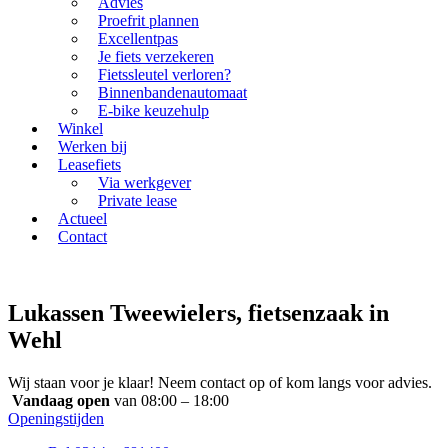
Advies
Proefrit plannen
Excellentpas
Je fiets verzekeren
Fietssleutel verloren?
Binnenbandenautomaat
E-bike keuzehulp
Winkel
Werken bij
Leasefiets
Via werkgever
Private lease
Actueel
Contact
Lukassen Tweewielers, fietsenzaak in
Wehl
Wij staan voor je klaar! Neem contact op of kom langs voor advies.
Vandaag open
van 08:00 – 18:00
Openingstijden