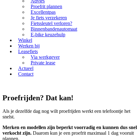
Advies
Proefrit plannen
Excellentpas
Je fiets verzekeren
Fietssleutel verloren?
Binnenbandenautomaat
E-bike keuzehulp
Winkel
Werken bij
Leasefiets
Via werkgever
Private lease
Actueel
Contact
Proefrijden? Dat kan!
Als je dezelfde dag nog wilt proefrijden werkt een telefoontje het
snelst.
Merken en modellen zijn beperkt voorradig en kunnen dus snel
verkocht zijn.
Daarom kun je een proefrit maximaal 1 dag vooruit
plannen.