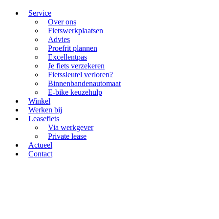
Service
Over ons
Fietswerkplaatsen
Advies
Proefrit plannen
Excellentpas
Je fiets verzekeren
Fietssleutel verloren?
Binnenbandenautomaat
E-bike keuzehulp
Winkel
Werken bij
Leasefiets
Via werkgever
Private lease
Actueel
Contact