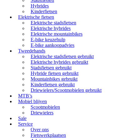
Stadsfietsen
Hybrides
Kinderfietsen
Elektrische fietsen
Elektrische stadsfietsen
Elektrische hybrides
Elektrische mountainbikes
E-bike keuzehulp
E-bike aankoopadvies
Tweedehands
Elektrische stadsfietsen gebruikt
Elektrische hybrides gebruikt
Stadsfietsen gebruikt
Hybride fietsen gebruikt
Mountainbikes gebruikt
Kinderfietsen gebruikt
Driewielers/Scootmobielen gebruikt
MTB’s
Mobiel blijven
Scootmobielen
Driewielers
Sale
Service
Over ons
Fietswerkplaatsen