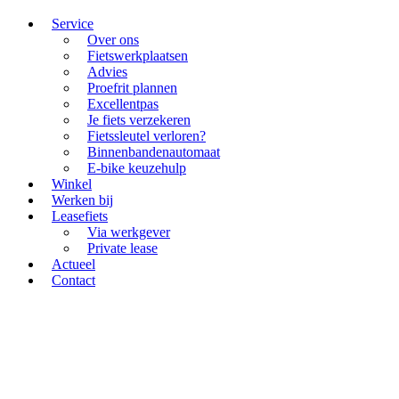
Service
Over ons
Fietswerkplaatsen
Advies
Proefrit plannen
Excellentpas
Je fiets verzekeren
Fietssleutel verloren?
Binnenbandenautomaat
E-bike keuzehulp
Winkel
Werken bij
Leasefiets
Via werkgever
Private lease
Actueel
Contact