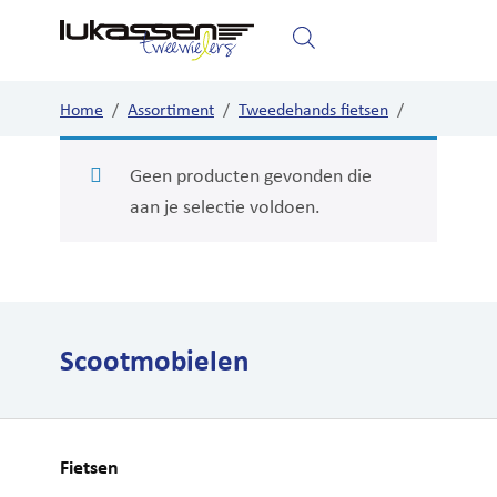
Home
Fietsen
Elektrische fietsen
Home
/
Assortiment
/
Tweedehands fietsen
/
Scootmobielen
Geen producten gevonden die
aan je selectie voldoen.
Scootmobielen
Fietsen