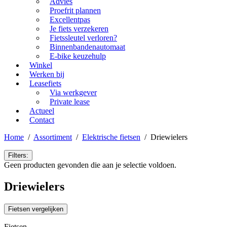
Advies
Proefrit plannen
Excellentpas
Je fiets verzekeren
Fietssleutel verloren?
Binnenbandenautomaat
E-bike keuzehulp
Winkel
Werken bij
Leasefiets
Via werkgever
Private lease
Actueel
Contact
Home
/
Assortiment
/
Elektrische fietsen
/
Driewielers
Filters:
Geen producten gevonden die aan je selectie voldoen.
Driewielers
Fietsen vergelijken
Fietsen