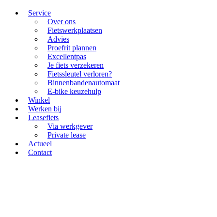
Service
Over ons
Fietswerkplaatsen
Advies
Proefrit plannen
Excellentpas
Je fiets verzekeren
Fietssleutel verloren?
Binnenbandenautomaat
E-bike keuzehulp
Winkel
Werken bij
Leasefiets
Via werkgever
Private lease
Actueel
Contact