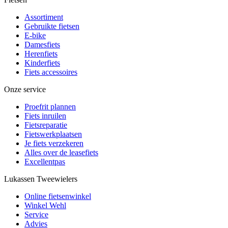
Assortiment
Gebruikte fietsen
E-bike
Damesfiets
Herenfiets
Kinderfiets
Fiets accessoires
Onze service
Proefrit plannen
Fiets inruilen
Fietsreparatie
Fietswerkplaatsen
Je fiets verzekeren
Alles over de leasefiets
Excellentpas
Lukassen Tweewielers
Online fietsenwinkel
Winkel Wehl
Service
Advies