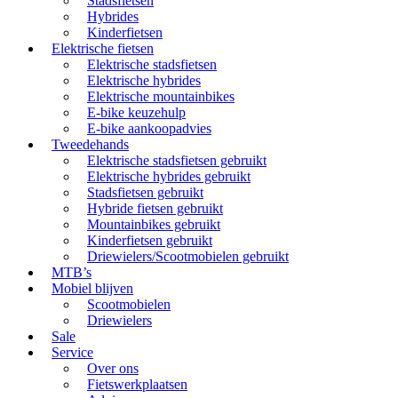
Stadsfietsen
Hybrides
Kinderfietsen
Elektrische fietsen
Elektrische stadsfietsen
Elektrische hybrides
Elektrische mountainbikes
E-bike keuzehulp
E-bike aankoopadvies
Tweedehands
Elektrische stadsfietsen gebruikt
Elektrische hybrides gebruikt
Stadsfietsen gebruikt
Hybride fietsen gebruikt
Mountainbikes gebruikt
Kinderfietsen gebruikt
Driewielers/Scootmobielen gebruikt
MTB’s
Mobiel blijven
Scootmobielen
Driewielers
Sale
Service
Over ons
Fietswerkplaatsen