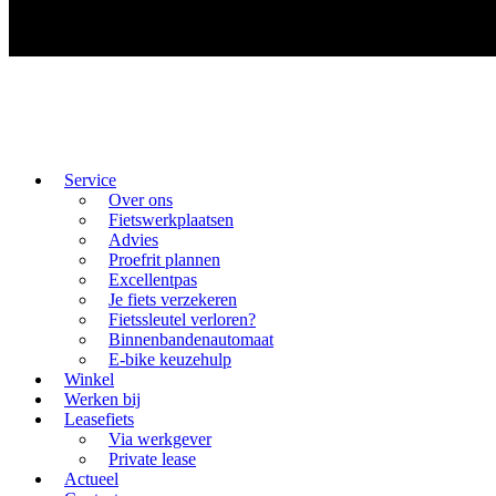
Service
Over ons
Fietswerkplaatsen
Advies
Proefrit plannen
Excellentpas
Je fiets verzekeren
Fietssleutel verloren?
Binnenbandenautomaat
E-bike keuzehulp
Winkel
Werken bij
Leasefiets
Via werkgever
Private lease
Actueel