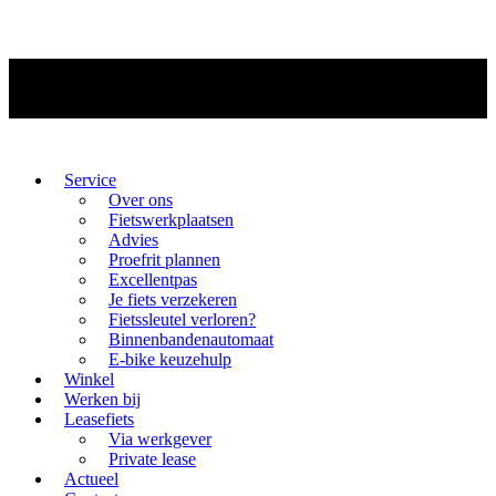
Service
Over ons
Fietswerkplaatsen
Advies
Proefrit plannen
Excellentpas
Je fiets verzekeren
Fietssleutel verloren?
Binnenbandenautomaat
E-bike keuzehulp
Winkel
Werken bij
Leasefiets
Via werkgever
Private lease
Actueel