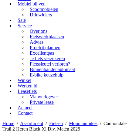
Mobiel blijven
Scootmobielen
Driewielers
Sale
Service
Over ons
Fietswerkplaatsen
Advies
Proefrit plannen
Excellentpas
Je fiets verzekeren
Fietssleutel verloren?
Binnenbandenautomaat
E-bike keuzehulp
Winkel
Werken bij
Leasefiets
Via werkgever
Private lease
Actueel
Contact
Home
/
Assortiment
/
Fietsen
/
Mountainbikes
/
Cannondale
Trail 2 Heren Black Xl Div. Maten 2025