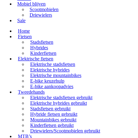
Mobiel blijven
Scootmobielen
Driewielers
Sale
Home
Fietsen
Stadsfietsen
Hybrides
Kinderfietsen
Elektrische fietsen
Elektrische stadsfietsen
Elektrische hybrides
Elektrische mountainbikes
E-bike keuzehulp
E-bike aankoopadvies
Tweedehands
Elektrische stadsfietsen gebruikt
Elektrische hybrides gebruikt
Stadsfietsen gebruikt
Hybride fietsen gebruikt
Mountainbikes gebruikt
Kinderfietsen gebruikt
Driewielers/Scootmobielen gebruikt
MTB’s