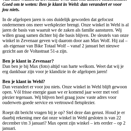
Goed om te weten: Ben je klant in Wehl: dan verandert er voor
jou niets.
In de afgelopen jaren is ons duidelijk geworden dat gefocust
ondernemen ons meer werkplezier brengt. Onze winkel in Wehl is al
jaren de basis van waaruit we de zaken als familie aansturen. Wij
willen graag samen dichter bij die basis blijven. De sleutels van onze
winkel in Zevenaar geven wij daarom door aan Max Wolf. Hij zal –
als eigenaar van Bike Totaal Wolf – vanaf 2 januari het nieuwe
gezicht aan de Voltastraat 51-a zijn.
Ben je klant in Zevenaar?
Dan ben je bij Max (foto) altijd van harte welkom. Weet dat wij je
erg dankbaar zijn voor je klandizie in de afgelopen jaren!
Ben je klant in Wehl?
Dan verandert er voor jou niets. Onze winkel in Wehl blijft gewoon
open. Vól frisse energie gaan we er komend jaar weer met veel
plezier tegenaan. Wij blijven heel graag jouw vaste adres voor
ouderwets goede service en vertrouwd fietsplezier.
Roept dit bericht vragen bij je op? Stel deze dan gerust. Houd je er
daarbij rekening mee dat onze winkel in Wehl gesloten is van 22
december t/m 3 januari? Max opent zijn winkel – iets eerder – op 2
januari.