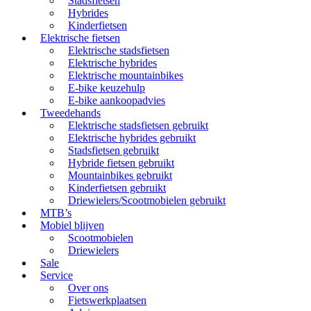
Stadsfietsen
Hybrides
Kinderfietsen
Elektrische fietsen
Elektrische stadsfietsen
Elektrische hybrides
Elektrische mountainbikes
E-bike keuzehulp
E-bike aankoopadvies
Tweedehands
Elektrische stadsfietsen gebruikt
Elektrische hybrides gebruikt
Stadsfietsen gebruikt
Hybride fietsen gebruikt
Mountainbikes gebruikt
Kinderfietsen gebruikt
Driewielers/Scootmobielen gebruikt
MTB’s
Mobiel blijven
Scootmobielen
Driewielers
Sale
Service
Over ons
Fietswerkplaatsen