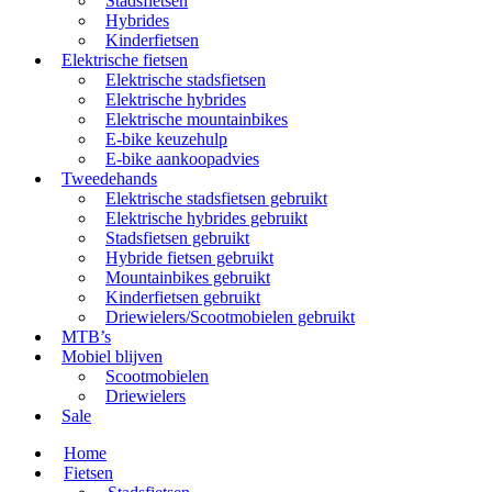
Stadsfietsen
Hybrides
Kinderfietsen
Elektrische fietsen
Elektrische stadsfietsen
Elektrische hybrides
Elektrische mountainbikes
E-bike keuzehulp
E-bike aankoopadvies
Tweedehands
Elektrische stadsfietsen gebruikt
Elektrische hybrides gebruikt
Stadsfietsen gebruikt
Hybride fietsen gebruikt
Mountainbikes gebruikt
Kinderfietsen gebruikt
Driewielers/Scootmobielen gebruikt
MTB’s
Mobiel blijven
Scootmobielen
Driewielers
Sale
Home
Fietsen