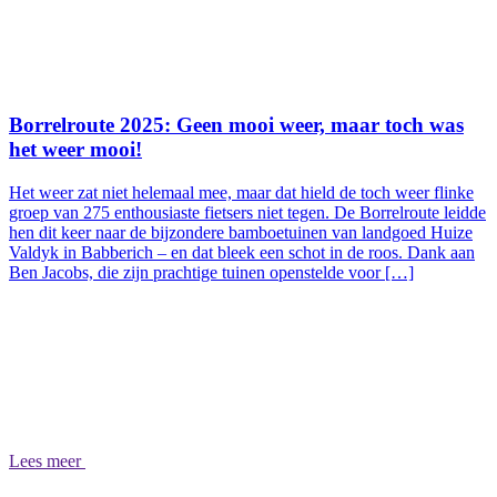
Borrelroute 2025: Geen mooi weer, maar toch was
het weer mooi!
Het weer zat niet helemaal mee, maar dat hield de toch weer flinke
groep van 275 enthousiaste fietsers niet tegen. De Borrelroute leidde
hen dit keer naar de bijzondere bamboetuinen van landgoed Huize
Valdyk in Babberich – en dat bleek een schot in de roos. Dank aan
Ben Jacobs, die zijn prachtige tuinen openstelde voor […]
Lees meer