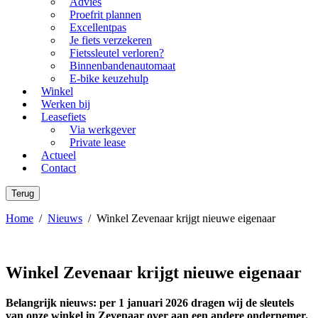
Advies
Proefrit plannen
Excellentpas
Je fiets verzekeren
Fietssleutel verloren?
Binnenbandenautomaat
E-bike keuzehulp
Winkel
Werken bij
Leasefiets
Via werkgever
Private lease
Actueel
Contact
Terug
Home
/
Nieuws
/
Winkel Zevenaar krijgt nieuwe eigenaar
Winkel Zevenaar krijgt nieuwe eigenaar
Belangrijk nieuws: per 1 januari 2026 dragen wij de sleutels
van onze winkel in Zevenaar over aan een andere ondernemer.