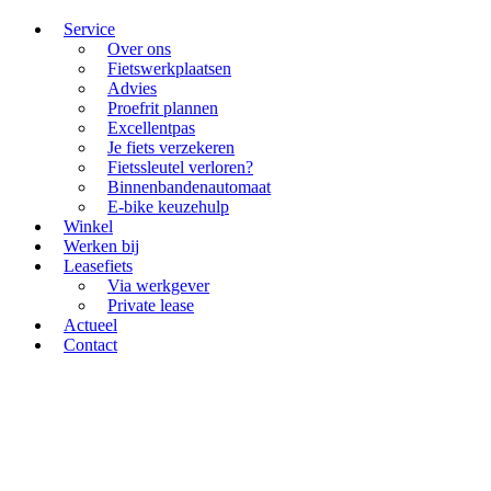
Service
Over ons
Fietswerkplaatsen
Advies
Proefrit plannen
Excellentpas
Je fiets verzekeren
Fietssleutel verloren?
Binnenbandenautomaat
E-bike keuzehulp
Winkel
Werken bij
Leasefiets
Via werkgever
Private lease
Actueel
Contact