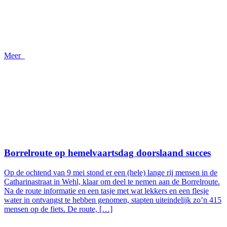
Meer
Borrelroute op hemelvaartsdag doorslaand succes
Op de ochtend van 9 mei stond er een (hele) lange rij mensen in de
Catharinastraat in Wehl, klaar om deel te nemen aan de Borrelroute.
Na de route informatie en een tasje met wat lekkers en een flesje
water in ontvangst te hebben genomen, stapten uiteindelijk zo’n 415
mensen op de fiets. De route, […]