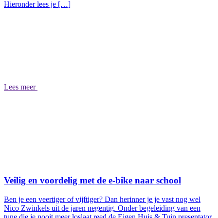
Hieronder lees je […]
Lees meer
Veilig en voordelig met de e-bike naar school
Ben je een veertiger of vijftiger? Dan herinner je je vast nog wel
Nico Zwinkels uit de jaren negentig. Onder begeleiding van een
tune die je nooit meer loslaat reed de Eigen Huis & Tuin presentator