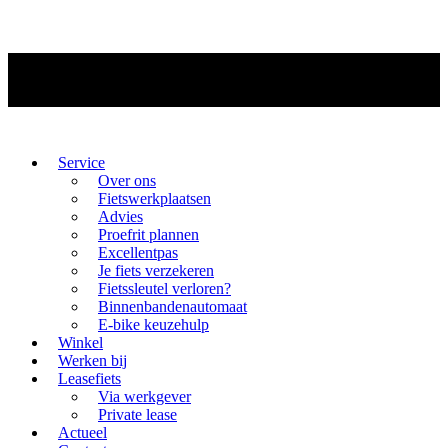
Service
Over ons
Fietswerkplaatsen
Advies
Proefrit plannen
Excellentpas
Je fiets verzekeren
Fietssleutel verloren?
Binnenbandenautomaat
E-bike keuzehulp
Winkel
Werken bij
Leasefiets
Via werkgever
Private lease
Actueel