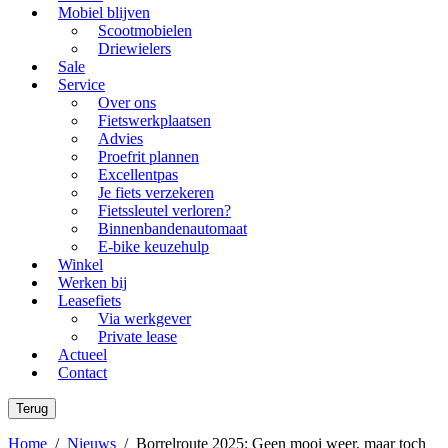
Mobiel blijven
Scootmobielen
Driewielers
Sale
Service
Over ons
Fietswerkplaatsen
Advies
Proefrit plannen
Excellentpas
Je fiets verzekeren
Fietssleutel verloren?
Binnenbandenautomaat
E-bike keuzehulp
Winkel
Werken bij
Leasefiets
Via werkgever
Private lease
Actueel
Contact
Terug
Home
/
Nieuws
/
Borrelroute 2025: Geen mooi weer, maar toch