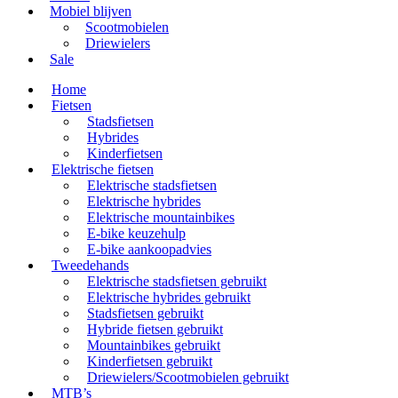
Mobiel blijven
Scootmobielen
Driewielers
Sale
Home
Fietsen
Stadsfietsen
Hybrides
Kinderfietsen
Elektrische fietsen
Elektrische stadsfietsen
Elektrische hybrides
Elektrische mountainbikes
E-bike keuzehulp
E-bike aankoopadvies
Tweedehands
Elektrische stadsfietsen gebruikt
Elektrische hybrides gebruikt
Stadsfietsen gebruikt
Hybride fietsen gebruikt
Mountainbikes gebruikt
Kinderfietsen gebruikt
Driewielers/Scootmobielen gebruikt
MTB’s