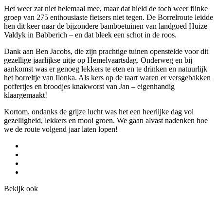
Het weer zat niet helemaal mee, maar dat hield de toch weer flinke
groep van 275 enthousiaste fietsers niet tegen. De Borrelroute leidde
hen dit keer naar de bijzondere bamboetuinen van landgoed Huize
Valdyk in Babberich – en dat bleek een schot in de roos.
Dank aan Ben Jacobs, die zijn prachtige tuinen openstelde voor dit
gezellige jaarlijkse uitje op Hemelvaartsdag. Onderweg en bij
aankomst was er genoeg lekkers te eten en te drinken en natuurlijk
het borreltje van Ilonka. Als kers op de taart waren er versgebakken
poffertjes en broodjes knakworst van Jan – eigenhandig
klaargemaakt!
Kortom, ondanks de grijze lucht was het een heerlijke dag vol
gezelligheid, lekkers en mooi groen. We gaan alvast nadenken hoe
we de route volgend jaar laten lopen!
Bekijk ook