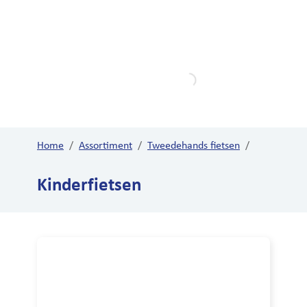
Home
Fietsen
Elektrische fietsen
Home
/
Assortiment
/
Tweedehands fietsen
/
Fietsen
Kinderfietsen
/
Kinderfietsen