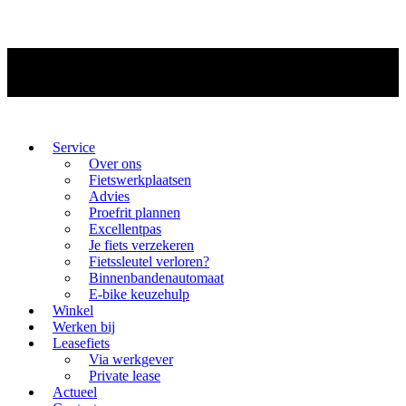
Service
Over ons
Fietswerkplaatsen
Advies
Proefrit plannen
Excellentpas
Je fiets verzekeren
Fietssleutel verloren?
Binnenbandenautomaat
E-bike keuzehulp
Winkel
Werken bij
Leasefiets
Via werkgever
Private lease
Actueel