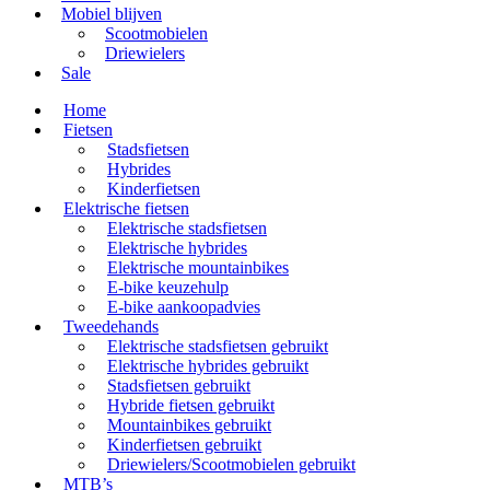
Mobiel blijven
Scootmobielen
Driewielers
Sale
Home
Fietsen
Stadsfietsen
Hybrides
Kinderfietsen
Elektrische fietsen
Elektrische stadsfietsen
Elektrische hybrides
Elektrische mountainbikes
E-bike keuzehulp
E-bike aankoopadvies
Tweedehands
Elektrische stadsfietsen gebruikt
Elektrische hybrides gebruikt
Stadsfietsen gebruikt
Hybride fietsen gebruikt
Mountainbikes gebruikt
Kinderfietsen gebruikt
Driewielers/Scootmobielen gebruikt
MTB’s