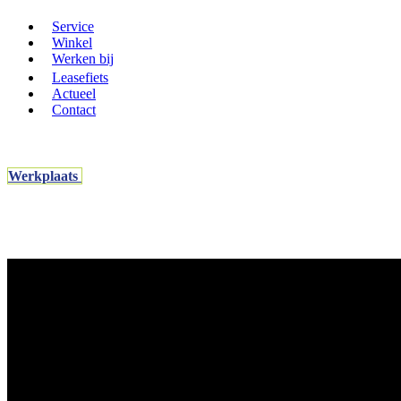
Service
Winkel
Werken bij
Leasefiets
Actueel
Contact
Werkplaats