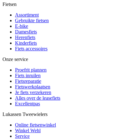
Fietsen
Assortiment
Gebruikte fietsen
E-bike
Damesfiets
Herenfiets
Kinderfiets
Fiets accessoires
Onze service
Proefrit plannen
Fiets inruilen
Fietsreparatie
Fietswerkplaatsen
Je fiets verzekeren
Alles over de leasefiets
Excellentpas
Lukassen Tweewielers
Online fietsenwinkel
Winkel Wehl
Service