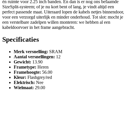
én ruimte voor 2.25 inch banden. En dan is er nog ons befaamde
SizeSplit-systeem; of je nu kort bent of lang, je vindt altijd een
perfect passende maat. Uiteraard lopen de kabels netjes binnendoor,
voor een verzorgd uiterlijk en minder onderhoud. Tot slot: mocht je
een verstelbare zadelpen willen monteren: we hebben al een
kabeldoorvoer in het frame aangebracht.
Specificaties
Merk versnelling
:
SRAM
Aantal versnellingen
:
12
Gewicht
:
13.90
Frametype
:
Heren
Framehoogte
:
56.00
Kleur
:
Flashgrey/red
Elektrisch
:
Nee
Wielmaat
:
29.00