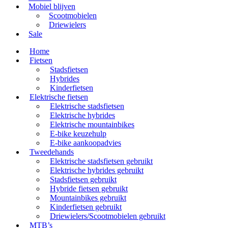
Mobiel blijven
Scootmobielen
Driewielers
Sale
Home
Fietsen
Stadsfietsen
Hybrides
Kinderfietsen
Elektrische fietsen
Elektrische stadsfietsen
Elektrische hybrides
Elektrische mountainbikes
E-bike keuzehulp
E-bike aankoopadvies
Tweedehands
Elektrische stadsfietsen gebruikt
Elektrische hybrides gebruikt
Stadsfietsen gebruikt
Hybride fietsen gebruikt
Mountainbikes gebruikt
Kinderfietsen gebruikt
Driewielers/Scootmobielen gebruikt
MTB’s