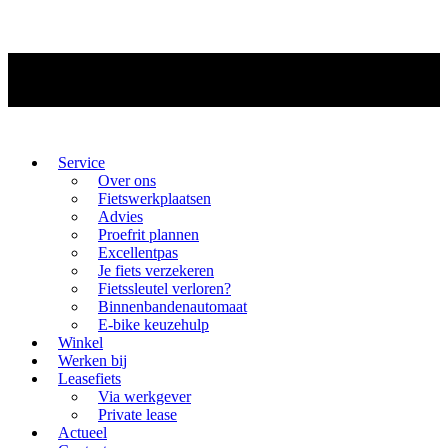
Service
Over ons
Fietswerkplaatsen
Advies
Proefrit plannen
Excellentpas
Je fiets verzekeren
Fietssleutel verloren?
Binnenbandenautomaat
E-bike keuzehulp
Winkel
Werken bij
Leasefiets
Via werkgever
Private lease
Actueel