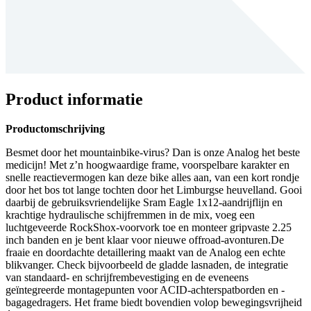
Product informatie
Productomschrijving
Besmet door het mountainbike-virus? Dan is onze Analog het beste
medicijn! Met z’n hoogwaardige frame, voorspelbare karakter en
snelle reactievermogen kan deze bike alles aan, van een kort rondje
door het bos tot lange tochten door het Limburgse heuvelland. Gooi
daarbij de gebruiksvriendelijke Sram Eagle 1x12-aandrijflijn en
krachtige hydraulische schijfremmen in de mix, voeg een
luchtgeveerde RockShox-voorvork toe en monteer gripvaste 2.25
inch banden en je bent klaar voor nieuwe offroad-avonturen.De
fraaie en doordachte detaillering maakt van de Analog een echte
blikvanger. Check bijvoorbeeld de gladde lasnaden, de integratie
van standaard- en schrijfrembevestiging en de eveneens
geïntegreerde montagepunten voor ACID-achterspatborden en -
bagagedragers. Het frame biedt bovendien volop bewegingsvrijheid