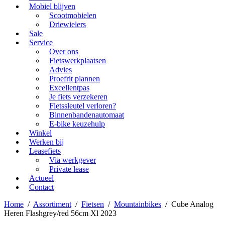
Mobiel blijven
Scootmobielen
Driewielers
Sale
Service
Over ons
Fietswerkplaatsen
Advies
Proefrit plannen
Excellentpas
Je fiets verzekeren
Fietssleutel verloren?
Binnenbandenautomaat
E-bike keuzehulp
Winkel
Werken bij
Leasefiets
Via werkgever
Private lease
Actueel
Contact
Home
/
Assortiment
/
Fietsen
/
Mountainbikes
/
Cube Analog
Heren Flashgrey/red 56cm Xl 2023