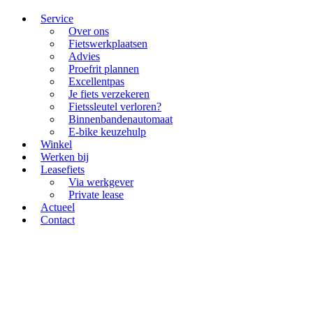
Service
Over ons
Fietswerkplaatsen
Advies
Proefrit plannen
Excellentpas
Je fiets verzekeren
Fietssleutel verloren?
Binnenbandenautomaat
E-bike keuzehulp
Winkel
Werken bij
Leasefiets
Via werkgever
Private lease
Actueel
Contact