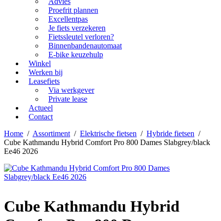
Advies
Proefrit plannen
Excellentpas
Je fiets verzekeren
Fietssleutel verloren?
Binnenbandenautomaat
E-bike keuzehulp
Winkel
Werken bij
Leasefiets
Via werkgever
Private lease
Actueel
Contact
Home
/
Assortiment
/
Elektrische fietsen
/
Hybride fietsen
/
Cube Kathmandu Hybrid Comfort Pro 800 Dames Slabgrey/black
Ee46 2026
Cube Kathmandu Hybrid