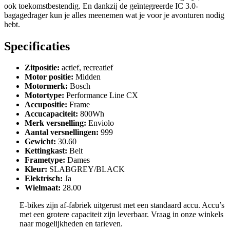
ook toekomstbestendig. En dankzij de geïntegreerde IC 3.0-
bagagedrager kun je alles meenemen wat je voor je avonturen nodig
hebt.
Specificaties
Zitpositie
:
actief, recreatief
Motor positie
:
Midden
Motormerk
:
Bosch
Motortype
:
Performance Line CX
Accupositie
:
Frame
Accucapaciteit
:
800Wh
Merk versnelling
:
Enviolo
Aantal versnellingen
:
999
Gewicht
:
30.60
Kettingkast
:
Belt
Frametype
:
Dames
Kleur
:
SLABGREY/BLACK
Elektrisch
:
Ja
Wielmaat
:
28.00
E-bikes zijn af-fabriek uitgerust met een standaard accu. Accu’s
met een grotere capaciteit zijn leverbaar. Vraag in onze winkels
naar mogelijkheden en tarieven.