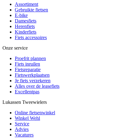
Assortiment
Gebruikte fietsen
E-bike
Damesfiets
Herenfiets
Kinderfiets
Fiets accessoires
Onze service
Proefrit plannen
Fiets inruilen
Fietsreparatie
Fietswerkplaatsen
Je fiets verzekeren
Alles over de leasefiets
Excellentpas
Lukassen Tweewielers
Online fietsenwinkel
Winkel Wehl
Service
Advies
Vacatures