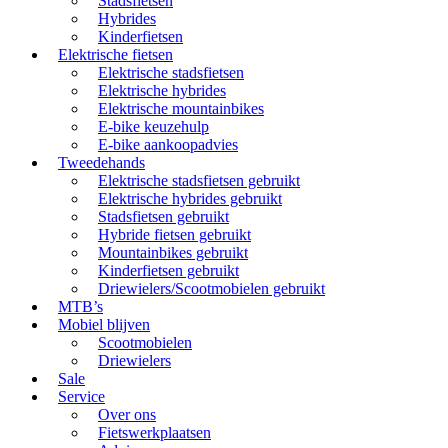
Stadsfietsen
Hybrides
Kinderfietsen
Elektrische fietsen
Elektrische stadsfietsen
Elektrische hybrides
Elektrische mountainbikes
E-bike keuzehulp
E-bike aankoopadvies
Tweedehands
Elektrische stadsfietsen gebruikt
Elektrische hybrides gebruikt
Stadsfietsen gebruikt
Hybride fietsen gebruikt
Mountainbikes gebruikt
Kinderfietsen gebruikt
Driewielers/Scootmobielen gebruikt
MTB’s
Mobiel blijven
Scootmobielen
Driewielers
Sale
Service
Over ons
Fietswerkplaatsen