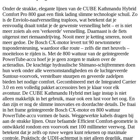
Onder de strakke, elegante lijnen van de CUBE Kathmandu Hybrid
Comfort Pro 800 gaat een flink lading slimme technologie schuil. Zo
is de Enviolo-naafversnelling traploos, wat betekent dat je
eenvoudig draait totdat je de gewenste versnelling hebt – er is niet
meer zoiets als een 'verkeerde' versnelling. Daarnaast is de fiets
uitgerust met riemaandrijving. Nooit meer je ketting smeren, nooit
meer gedoe. De Bosch CX-motor levert tot 90 newtonmeter
trapondersteuning, waardoor elke route – zelfs die met heuvels –
moeiteloos te rijden is. Met de 800 wattuur van de geïntegreerde
PowerTube-accu hoef je je geen zorgen te maken over de
actieradius. De krachtige hydraulische Shimano-schijfremmen doen
hun werk onder alle weersomstandigheden en de luchtgeveerde
Suntour-voorvork, verstelbare stuurpen en geveerde zadelpen
bieden het nodige comfort. Gecombineerd met de Integrated Carrier
3.0 en een volledig pakket accessoires ben je klaar voor elk
avontuur. De CUBE Kathmandu Hybrid met lage instap is niet
alleen makkelijk in het gebruik, maar ook een lust voor het oog. En
dan zijn er nog de slimme innovaties en doordachte details. De fraai
in het frame geïntegreerde Bosch CX-motor en 800 wattuur
PowerTube-accu vormen de basis. Weggewerkte kabels dragen bij
aan de strakke lijnen. Onze befaamde Efficient Comfort-geometrie is
ontwikkeld rondom een voorvork met 100 millimeter veerweg. Dat
betekent dat je zelfs op ruwe wegen kunt rekenen op maximale
controle. Praktisch: de UDH-achterpat is niet alleen degelijk, maar