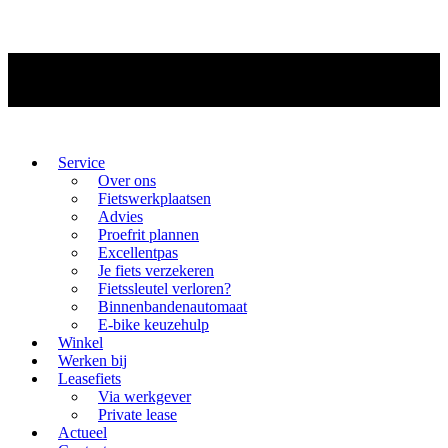
Service
Over ons
Fietswerkplaatsen
Advies
Proefrit plannen
Excellentpas
Je fiets verzekeren
Fietssleutel verloren?
Binnenbandenautomaat
E-bike keuzehulp
Winkel
Werken bij
Leasefiets
Via werkgever
Private lease
Actueel