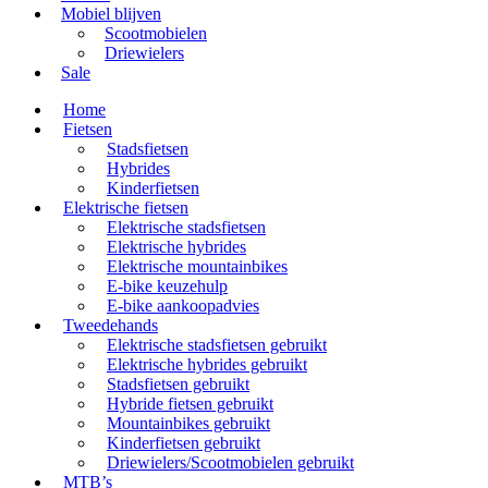
Mobiel blijven
Scootmobielen
Driewielers
Sale
Home
Fietsen
Stadsfietsen
Hybrides
Kinderfietsen
Elektrische fietsen
Elektrische stadsfietsen
Elektrische hybrides
Elektrische mountainbikes
E-bike keuzehulp
E-bike aankoopadvies
Tweedehands
Elektrische stadsfietsen gebruikt
Elektrische hybrides gebruikt
Stadsfietsen gebruikt
Hybride fietsen gebruikt
Mountainbikes gebruikt
Kinderfietsen gebruikt
Driewielers/Scootmobielen gebruikt
MTB’s