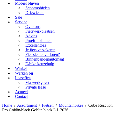
Mobiel blijven
Scootmobielen
Driewielers
Sale
Service
Over ons
Fietswerkplaatsen
Advies
Proefrit plannen
Excellentpas
Je fiets verzekeren
Fietssleutel verloren?
Binnenbandenautomaat
E-bike keuzehulp
Winkel
Werken bij
Leasefiets
Via werkgever
Private lease
Actueel
Contact
Home
/
Assortiment
/
Fietsen
/
Mountainbikes
/
Cube Reaction
Pro Goblin/black Goblin/black L L 2026