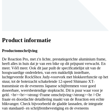
Product informatie
Productomschrijving
De Reaction Pro, met z'n lichte, prestatiegerichte aluminium frame,
heeft alles in huis dat je van een bike op dit prijspunt verwacht. En
meer. Véél meer. Ook dit jaar puilt de specificatielijst uit van de
hoogwaardige onderdelen, van een makkelijk instelbare,
luchtgeveerde RockShox Judy-voorvork met blokkeerfunctie op het
stuur, tot de boterzacht schakelende 12-speed Shimano XT-
transmissie en de eveneens Japanse schijfremmen voor goed
doseerbare, weersbestendige stopkracht. Dit is puur waar voor je
geld. <br><br><strong>Frame omschrijving</strong><br />De
fraaie en doordachte detaillering maakt van de Reaction een echte
blikvanger. Check bijvoorbeeld de gladde lasnaden, de integratie
van standaard- en schrijfrembevestiging en de eveneens