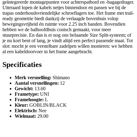
geïntegreerde montagepunten voor achterspatbord en -bagagedrager.
Uiteraard lopen de kabels netjes binnendoor en passen we bij de
trapas onderhoudsvriendelijke schroeflagers toe. Het frame met trail-
ready geometrie biedt dankzij de verlaagde bovenbuis volop
bewegingsvrijheid én ruimte voor 2.25 inch banden. Bovendien
hebben we de balhoofdbuis conisch gemaakt, voor meer
stuurprecisie. En dan is er nog ons befaamde Size Split-systeem; of
je nu kort bent of lang, je vindt altijd een perfect passende maat. Tot
slot: mocht je een verstelbare zadelpen willen monteren: we hebben
al een kabeldoorvoer in het frame aangebracht.
Specificaties
Merk versnelling
:
Shimano
Aantal versnellingen
:
12
Gewicht
:
13.60
Frametype
:
UNI
Framehoogte
:
L
Kleur
:
GOBLIN/BLACK
Elektrisch
:
Nee
Wielmaat
:
29.00