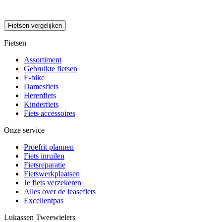
Fietsen vergelijken
Fietsen
Assortiment
Gebruikte fietsen
E-bike
Damesfiets
Herenfiets
Kinderfiets
Fiets accessoires
Onze service
Proefrit plannen
Fiets inruilen
Fietsreparatie
Fietswerkplaatsen
Je fiets verzekeren
Alles over de leasefiets
Excellentpas
Lukassen Tweewielers