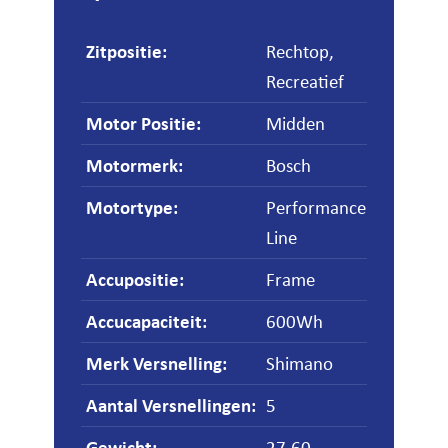
Zitpositie
:
Rechtop,
Recreatief
Motor Positie
:
Midden
Motormerk
:
Bosch
Motortype
:
Performance
Line
Accupositie
:
Frame
Accucapaciteit
:
600Wh
Merk Versnelling
:
Shimano
Aantal Versnellingen
:
5
Gewicht
:
27.60