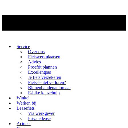
Service
Over ons
Fietswerkplaatsen
Advies
Proefrit plannen
Excellentpas
Je fiets verzekeren
Fietssleutel verloren?
Binnenbandenautomaat
E-bike keuzehulp
Winkel
Werken bij
Leasefiets
Via werkgever
Private lease
Actueel