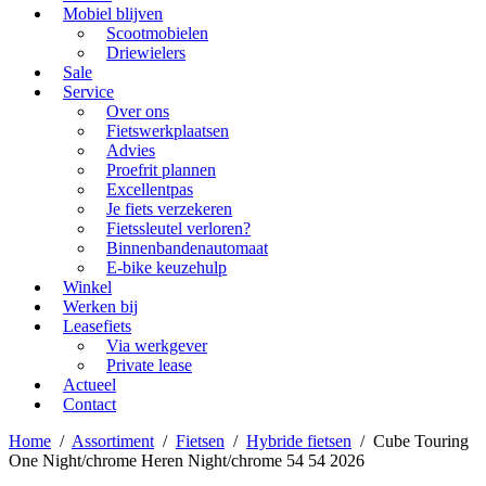
Mobiel blijven
Scootmobielen
Driewielers
Sale
Service
Over ons
Fietswerkplaatsen
Advies
Proefrit plannen
Excellentpas
Je fiets verzekeren
Fietssleutel verloren?
Binnenbandenautomaat
E-bike keuzehulp
Winkel
Werken bij
Leasefiets
Via werkgever
Private lease
Actueel
Contact
Home
/
Assortiment
/
Fietsen
/
Hybride fietsen
/
Cube Touring
One Night/chrome Heren Night/chrome 54 54 2026