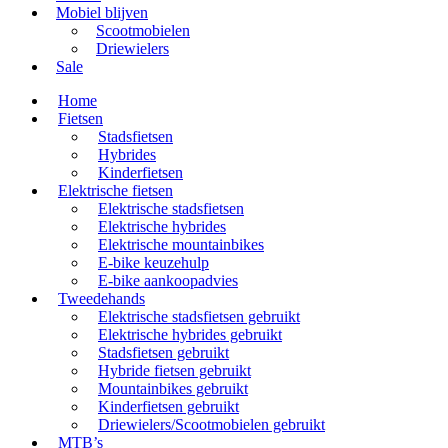
Mobiel blijven
Scootmobielen
Driewielers
Sale
Home
Fietsen
Stadsfietsen
Hybrides
Kinderfietsen
Elektrische fietsen
Elektrische stadsfietsen
Elektrische hybrides
Elektrische mountainbikes
E-bike keuzehulp
E-bike aankoopadvies
Tweedehands
Elektrische stadsfietsen gebruikt
Elektrische hybrides gebruikt
Stadsfietsen gebruikt
Hybride fietsen gebruikt
Mountainbikes gebruikt
Kinderfietsen gebruikt
Driewielers/Scootmobielen gebruikt
MTB’s