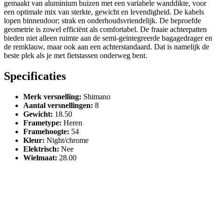
gemaakt van aluminium buizen met een variabele wanddikte, voor
een optimale mix van sterkte, gewicht en levendigheid. De kabels
lopen binnendoor; strak en onderhoudsvriendelijk. De beproefde
geometrie is zowel efficiënt als comfortabel. De fraaie achterpatten
bieden niet alleen ruimte aan de semi-geïntegreerde bagagedrager en
de remklauw, maar ook aan een achterstandaard. Dat is namelijk de
beste plek als je met fietstassen onderweg bent.
Specificaties
Merk versnelling
:
Shimano
Aantal versnellingen
:
8
Gewicht
:
18.50
Frametype
:
Heren
Framehoogte
:
54
Kleur
:
Night/chrome
Elektrisch
:
Nee
Wielmaat
:
28.00