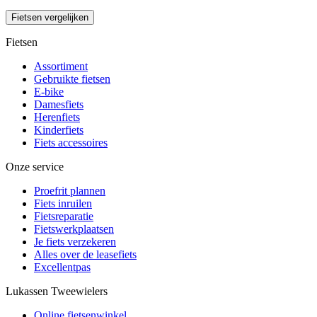
Fietsen vergelijken
Fietsen
Assortiment
Gebruikte fietsen
E-bike
Damesfiets
Herenfiets
Kinderfiets
Fiets accessoires
Onze service
Proefrit plannen
Fiets inruilen
Fietsreparatie
Fietswerkplaatsen
Je fiets verzekeren
Alles over de leasefiets
Excellentpas
Lukassen Tweewielers
Online fietsenwinkel