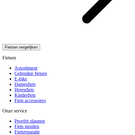
Fietsen vergelijken
Fietsen
Assortiment
Gebruikte fietsen
E-bike
Damesfiets
Herenfiets
Kinderfiets
Fiets accessoires
Onze service
Proefrit plannen
Fiets inruilen
Fietsreparatie