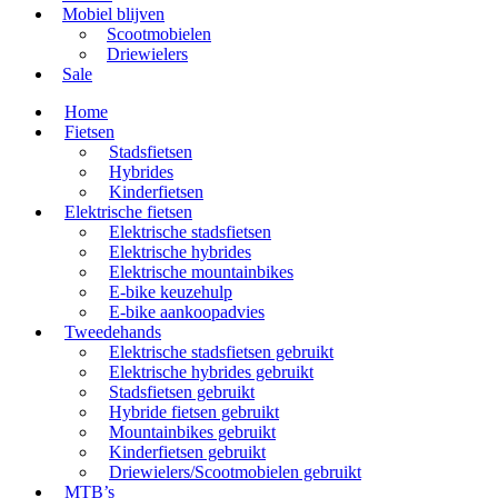
Mobiel blijven
Scootmobielen
Driewielers
Sale
Home
Fietsen
Stadsfietsen
Hybrides
Kinderfietsen
Elektrische fietsen
Elektrische stadsfietsen
Elektrische hybrides
Elektrische mountainbikes
E-bike keuzehulp
E-bike aankoopadvies
Tweedehands
Elektrische stadsfietsen gebruikt
Elektrische hybrides gebruikt
Stadsfietsen gebruikt
Hybride fietsen gebruikt
Mountainbikes gebruikt
Kinderfietsen gebruikt
Driewielers/Scootmobielen gebruikt
MTB’s