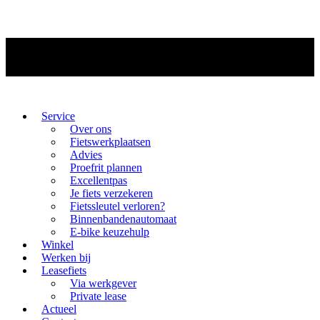
Service
Over ons
Fietswerkplaatsen
Advies
Proefrit plannen
Excellentpas
Je fiets verzekeren
Fietssleutel verloren?
Binnenbandenautomaat
E-bike keuzehulp
Winkel
Werken bij
Leasefiets
Via werkgever
Private lease
Actueel