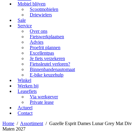
Mobiel blijven
Scootmobielen
Driewielers
Sale
Service
Over ons
Fietswerkplaatsen
Advies
Proefrit plannen
Excellentpas
Je fiets verzekeren
Fietssleutel verloren?
Binnenbandenautomaat
E-bike keuzehulp
Winkel
Werken bij
Leasefiets
Via werkgever
Private lease
Actueel
Contact
Home
/
Assortiment
/
Gazelle Esprit Dames Lunar Grey Mat Div
Maten 2027