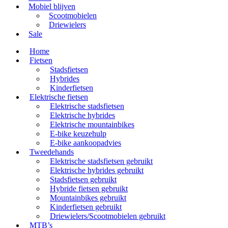
Mobiel blijven
Scootmobielen
Driewielers
Sale
Home
Fietsen
Stadsfietsen
Hybrides
Kinderfietsen
Elektrische fietsen
Elektrische stadsfietsen
Elektrische hybrides
Elektrische mountainbikes
E-bike keuzehulp
E-bike aankoopadvies
Tweedehands
Elektrische stadsfietsen gebruikt
Elektrische hybrides gebruikt
Stadsfietsen gebruikt
Hybride fietsen gebruikt
Mountainbikes gebruikt
Kinderfietsen gebruikt
Driewielers/Scootmobielen gebruikt
MTB’s