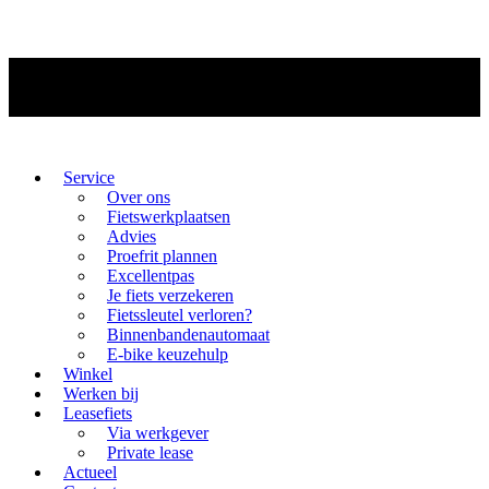
Service
Over ons
Fietswerkplaatsen
Advies
Proefrit plannen
Excellentpas
Je fiets verzekeren
Fietssleutel verloren?
Binnenbandenautomaat
E-bike keuzehulp
Winkel
Werken bij
Leasefiets
Via werkgever
Private lease
Actueel