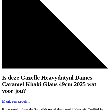
Is deze Gazelle Heavydutynl Dames
Caramel Khaki Glans 49cm 2025 wat
voor jou?
Maak een proefrit
Even voelen hoe de fiets rijdt en of deze wel lekker zit. Twijfel je