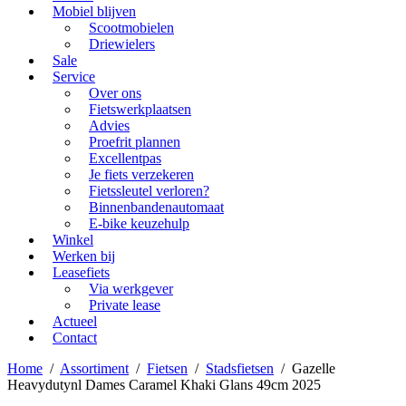
Mobiel blijven
Scootmobielen
Driewielers
Sale
Service
Over ons
Fietswerkplaatsen
Advies
Proefrit plannen
Excellentpas
Je fiets verzekeren
Fietssleutel verloren?
Binnenbandenautomaat
E-bike keuzehulp
Winkel
Werken bij
Leasefiets
Via werkgever
Private lease
Actueel
Contact
Home
/
Assortiment
/
Fietsen
/
Stadsfietsen
/
Gazelle
Heavydutynl Dames Caramel Khaki Glans 49cm 2025