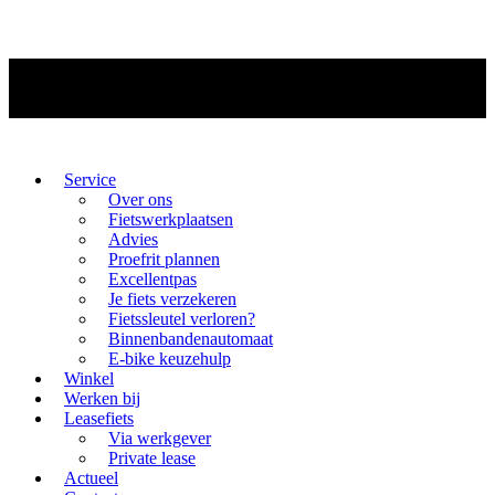
Service
Over ons
Fietswerkplaatsen
Advies
Proefrit plannen
Excellentpas
Je fiets verzekeren
Fietssleutel verloren?
Binnenbandenautomaat
E-bike keuzehulp
Winkel
Werken bij
Leasefiets
Via werkgever
Private lease
Actueel