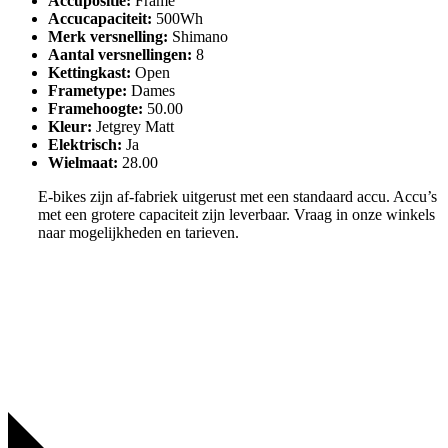
Accupositie
:
Frame
Accucapaciteit
:
500Wh
Merk versnelling
:
Shimano
Aantal versnellingen
:
8
Kettingkast
:
Open
Frametype
:
Dames
Framehoogte
:
50.00
Kleur
:
Jetgrey Matt
Elektrisch
:
Ja
Wielmaat
:
28.00
E-bikes zijn af-fabriek uitgerust met een standaard accu. Accu’s
met een grotere capaciteit zijn leverbaar. Vraag in onze winkels
naar mogelijkheden en tarieven.