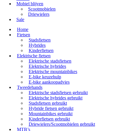
Mobiel blijven
Scootmobielen
Driewielers
Sale
Home
Fietsen
Stadsfietsen
Hybrides
Kinderfietsen
Elektrische fietsen
Elektrische stadsfietsen
Elektrische hybrides
Elektrische mountainbikes
E-bike keuzehulp
E-bike aankoopadvies
Tweedehands
Elektrische stadsfietsen gebruikt
Elektrische hybrides gebruikt
Stadsfietsen gebruikt
Hybride fietsen gebruikt
Mountainbikes gebruikt
Kinderfietsen gebruikt
Driewielers/Scootmobielen gebruikt
MTB’s