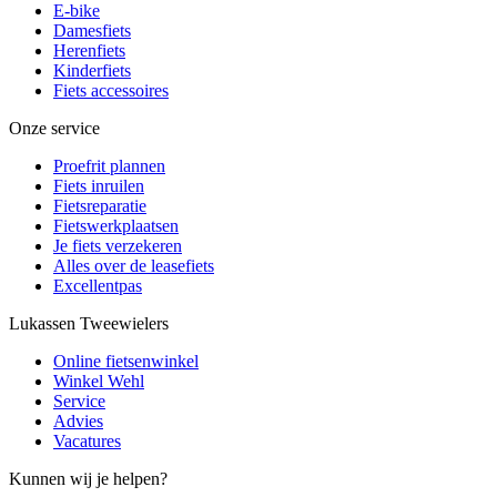
E-bike
Damesfiets
Herenfiets
Kinderfiets
Fiets accessoires
Onze service
Proefrit plannen
Fiets inruilen
Fietsreparatie
Fietswerkplaatsen
Je fiets verzekeren
Alles over de leasefiets
Excellentpas
Lukassen Tweewielers
Online fietsenwinkel
Winkel Wehl
Service
Advies
Vacatures
Kunnen wij je helpen?