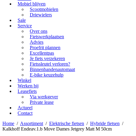
Mobiel blijven
Scootmobielen
Driewielers
Sale
Service
Over ons
Fietswerkplaatsen
Advies
Proefrit plannen
Excellentpas
Je fiets verzekeren
Fietssleutel verloren?
Binnenbandenautomaat
E-bike keuzehulp
Winkel
Werken bij
Leasefiets
Via werkgever
Private lease
Actueel
Contact
Home
/
Assortiment
/
Elektrische fietsen
/
Hybride fietsen
/
Kalkhoff Endeav.1.b Move Dames Jetgrey Matt M 50cm