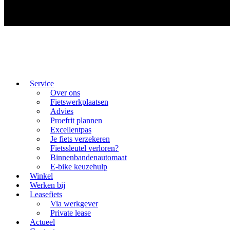
Service
Over ons
Fietswerkplaatsen
Advies
Proefrit plannen
Excellentpas
Je fiets verzekeren
Fietssleutel verloren?
Binnenbandenautomaat
E-bike keuzehulp
Winkel
Werken bij
Leasefiets
Via werkgever
Private lease
Actueel