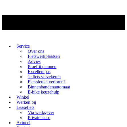
Service
Over ons
Fietswerkplaatsen
Advies
Proefrit plannen
Excellentpas
Je fiets verzekeren
Fietssleutel verloren?
Binnenbandenautomaat
E-bike keuzehulp
Winkel
Werken bij
Leasefiets
Via werkgever
Private lease
Actueel