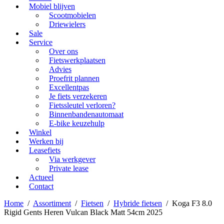
Mobiel blijven
Scootmobielen
Driewielers
Sale
Service
Over ons
Fietswerkplaatsen
Advies
Proefrit plannen
Excellentpas
Je fiets verzekeren
Fietssleutel verloren?
Binnenbandenautomaat
E-bike keuzehulp
Winkel
Werken bij
Leasefiets
Via werkgever
Private lease
Actueel
Contact
Home
/
Assortiment
/
Fietsen
/
Hybride fietsen
/
Koga F3 8.0
Rigid Gents Heren Vulcan Black Matt 54cm 2025