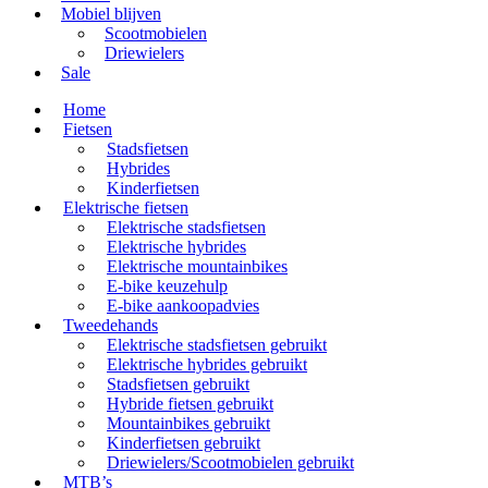
Mobiel blijven
Scootmobielen
Driewielers
Sale
Home
Fietsen
Stadsfietsen
Hybrides
Kinderfietsen
Elektrische fietsen
Elektrische stadsfietsen
Elektrische hybrides
Elektrische mountainbikes
E-bike keuzehulp
E-bike aankoopadvies
Tweedehands
Elektrische stadsfietsen gebruikt
Elektrische hybrides gebruikt
Stadsfietsen gebruikt
Hybride fietsen gebruikt
Mountainbikes gebruikt
Kinderfietsen gebruikt
Driewielers/Scootmobielen gebruikt
MTB’s