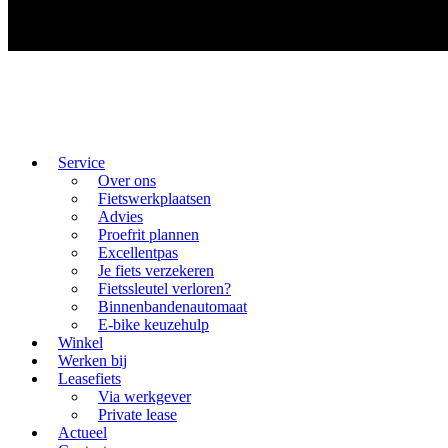
Service
Over ons
Fietswerkplaatsen
Advies
Proefrit plannen
Excellentpas
Je fiets verzekeren
Fietssleutel verloren?
Binnenbandenautomaat
E-bike keuzehulp
Winkel
Werken bij
Leasefiets
Via werkgever
Private lease
Actueel