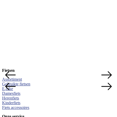
Fietsen
Assortiment
Gebruikte fietsen
E-bike
Damesfiets
Herenfiets
Kinderfiets
Fiets accessoires
Onze service