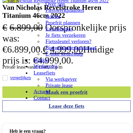
Over ons
Van Nicholas Revelstroke Heren
Fietswerkplaatsen
Titanium 46cm 2022
Advies
Proefrit plannen
€
6.899,00
Oorspronkelijke prijs
Excellentpas
Je fiets verzekeren
was:
Fietssleutel verloren?
€6.899,00.
€
4.999,00
Huidige
Binnenbandenautomaat
E-bike keuzehulp
prijs is: €4.999,00.
Winkel
Werken bij
Private lease vanaf €148,97 p/m
Leasefiets
vergelijken
Via werkgever
Private lease
Actueel
Maak een proefrit
Contact
Lease deze fiets
Heb je een vraag?