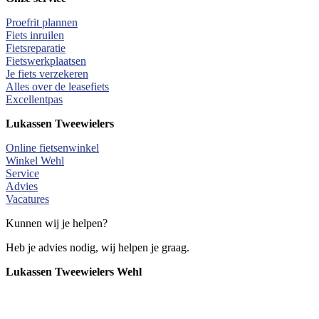
Proefrit plannen
Fiets inruilen
Fietsreparatie
Fietswerkplaatsen
Je fiets verzekeren
Alles over de leasefiets
Excellentpas
Lukassen Tweewielers
Online fietsenwinkel
Winkel Wehl
Service
Advies
Vacatures
Kunnen wij je helpen?
Heb je advies nodig, wij helpen je graag.
Lukassen Tweewielers Wehl
0314 - 681400