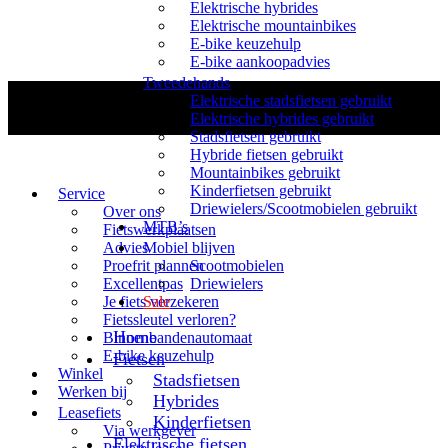
Elektrische hybrides
Elektrische mountainbikes
E-bike keuzehulp
E-bike aankoopadvies
Tweedehands
Elektrische stadsfietsen gebruikt
Elektrische hybrides gebruikt
Stadsfietsen gebruikt
Hybride fietsen gebruikt
Mountainbikes gebruikt
Kinderfietsen gebruikt
Service
Driewielers/Scootmobielen gebruikt
Over ons
MTB’s
Fietswerkplaatsen
Advies
Mobiel blijven
Proefrit plannen
Scootmobielen
Excellentpas
Driewielers
Je fiets verzekeren
Sale
Fietssleutel verloren?
Home
Binnenbandenautomaat
E-bike keuzehulp
Fietsen
Winkel
Stadsfietsen
Werken bij
Hybrides
Leasefiets
Kinderfietsen
Via werkgever
Elektrische fietsen