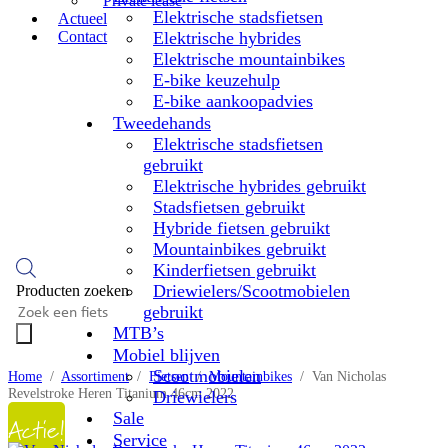
Private lease
Elektrische stadsfietsen
Actueel
Contact
Elektrische hybrides
Elektrische mountainbikes
E-bike keuzehulp
E-bike aankoopadvies
Tweedehands
Elektrische stadsfietsen
gebruikt
Elektrische hybrides gebruikt
Stadsfietsen gebruikt
Hybride fietsen gebruikt
Mountainbikes gebruikt
Kinderfietsen gebruikt
Driewielers/Scootmobielen
Producten zoeken
gebruikt
MTB’s
Mobiel blijven
Scootmobielen
Home
/
Assortiment
/
Fietsen
/
Mountainbikes
/
Van Nicholas
Revelstroke Heren Titanium 46cm 2022
Driewielers
Actie!
Sale
Service