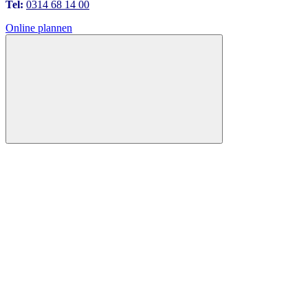
Tel:
0314 68 14 00
Online plannen