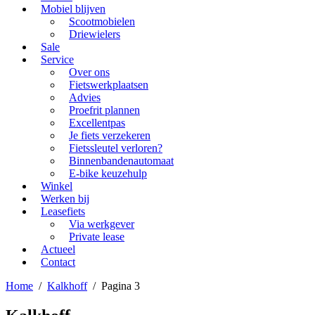
Mobiel blijven
Scootmobielen
Driewielers
Sale
Service
Over ons
Fietswerkplaatsen
Advies
Proefrit plannen
Excellentpas
Je fiets verzekeren
Fietssleutel verloren?
Binnenbandenautomaat
E-bike keuzehulp
Winkel
Werken bij
Leasefiets
Via werkgever
Private lease
Actueel
Contact
Home
/
Kalkhoff
/
Pagina 3