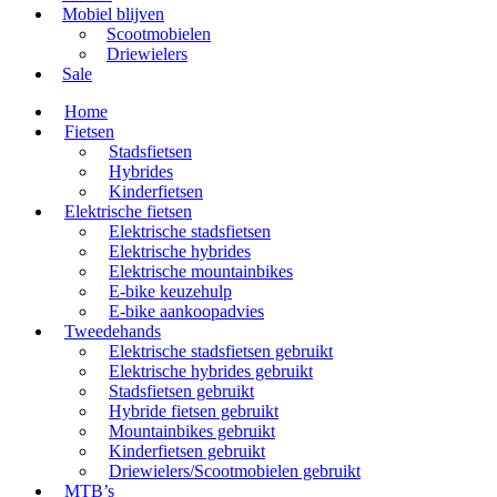
Mobiel blijven
Scootmobielen
Driewielers
Sale
Home
Fietsen
Stadsfietsen
Hybrides
Kinderfietsen
Elektrische fietsen
Elektrische stadsfietsen
Elektrische hybrides
Elektrische mountainbikes
E-bike keuzehulp
E-bike aankoopadvies
Tweedehands
Elektrische stadsfietsen gebruikt
Elektrische hybrides gebruikt
Stadsfietsen gebruikt
Hybride fietsen gebruikt
Mountainbikes gebruikt
Kinderfietsen gebruikt
Driewielers/Scootmobielen gebruikt
MTB’s