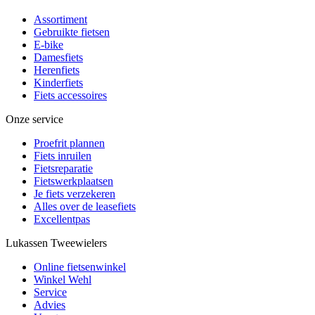
Assortiment
Gebruikte fietsen
E-bike
Damesfiets
Herenfiets
Kinderfiets
Fiets accessoires
Onze service
Proefrit plannen
Fiets inruilen
Fietsreparatie
Fietswerkplaatsen
Je fiets verzekeren
Alles over de leasefiets
Excellentpas
Lukassen Tweewielers
Online fietsenwinkel
Winkel Wehl
Service
Advies