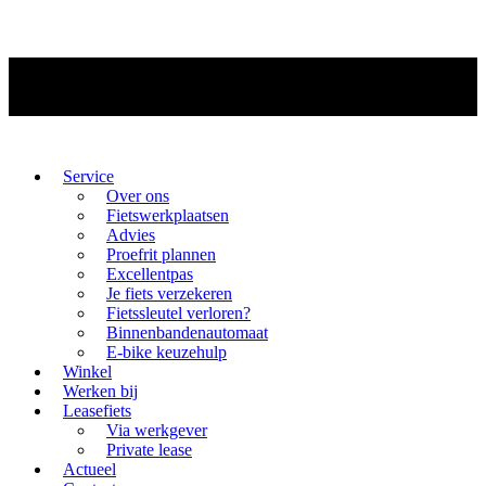
Service
Over ons
Fietswerkplaatsen
Advies
Proefrit plannen
Excellentpas
Je fiets verzekeren
Fietssleutel verloren?
Binnenbandenautomaat
E-bike keuzehulp
Winkel
Werken bij
Leasefiets
Via werkgever
Private lease
Actueel