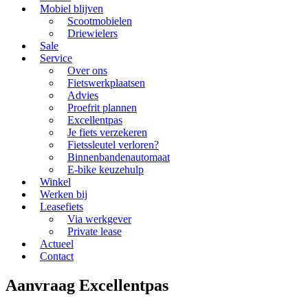
Mobiel blijven
Scootmobielen
Driewielers
Sale
Service
Over ons
Fietswerkplaatsen
Advies
Proefrit plannen
Excellentpas
Je fiets verzekeren
Fietssleutel verloren?
Binnenbandenautomaat
E-bike keuzehulp
Winkel
Werken bij
Leasefiets
Via werkgever
Private lease
Actueel
Contact
Aanvraag Excellentpas