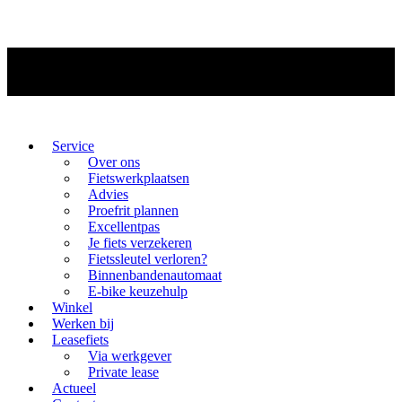
Service
Over ons
Fietswerkplaatsen
Advies
Proefrit plannen
Excellentpas
Je fiets verzekeren
Fietssleutel verloren?
Binnenbandenautomaat
E-bike keuzehulp
Winkel
Werken bij
Leasefiets
Via werkgever
Private lease
Actueel