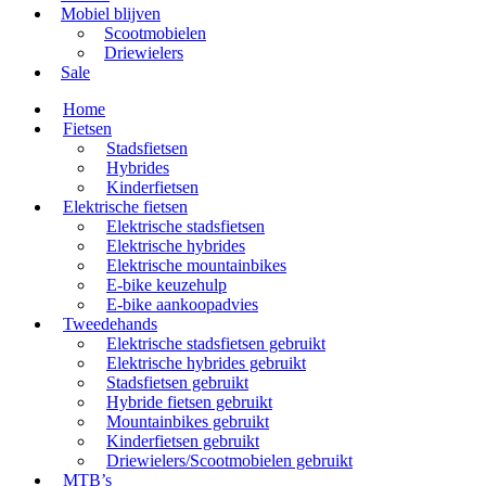
Mobiel blijven
Scootmobielen
Driewielers
Sale
Home
Fietsen
Stadsfietsen
Hybrides
Kinderfietsen
Elektrische fietsen
Elektrische stadsfietsen
Elektrische hybrides
Elektrische mountainbikes
E-bike keuzehulp
E-bike aankoopadvies
Tweedehands
Elektrische stadsfietsen gebruikt
Elektrische hybrides gebruikt
Stadsfietsen gebruikt
Hybride fietsen gebruikt
Mountainbikes gebruikt
Kinderfietsen gebruikt
Driewielers/Scootmobielen gebruikt
MTB’s