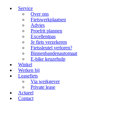
Service
Over ons
Fietswerkplaatsen
Advies
Proefrit plannen
Excellentpas
Je fiets verzekeren
Fietssleutel verloren?
Binnenbandenautomaat
E-bike keuzehulp
Winkel
Werken bij
Leasefiets
Via werkgever
Private lease
Actueel
Contact