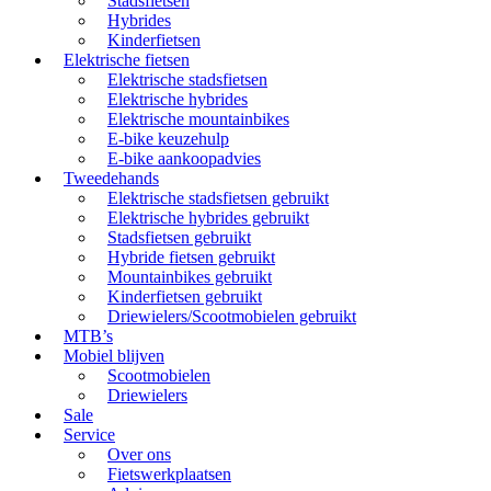
Stadsfietsen
Hybrides
Kinderfietsen
Elektrische fietsen
Elektrische stadsfietsen
Elektrische hybrides
Elektrische mountainbikes
E-bike keuzehulp
E-bike aankoopadvies
Tweedehands
Elektrische stadsfietsen gebruikt
Elektrische hybrides gebruikt
Stadsfietsen gebruikt
Hybride fietsen gebruikt
Mountainbikes gebruikt
Kinderfietsen gebruikt
Driewielers/Scootmobielen gebruikt
MTB’s
Mobiel blijven
Scootmobielen
Driewielers
Sale
Service
Over ons
Fietswerkplaatsen