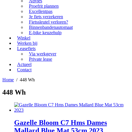
Advies
Proefrit plannen
Excellentpas
Je fiets verzekeren
Fietssleutel verloren?
Binnenbandenautomaat
E-bike keuzehulp
Winkel
Werken bij
Leasefiets
Via werkgever
Private lease
Actueel
Contact
Home
/
448 Wh
448 Wh
Gazelle Bloom C7 Hms Dames
Mallard Blue Mat 53cm 2023